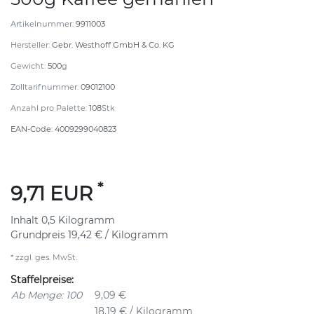
Artikelnummer:
9911003
Hersteller:
Gebr. Westhoff GmbH & Co. KG
Gewicht:
500
g
Zolltarifnummer:
09012100
Anzahl pro Palette:
108
Stk
EAN-Code:
4009299040823
*
9,71 EUR
Inhalt
0,5
Kilogramm
Grundpreis
19,42 € / Kilogramm
* zzgl. ges. MwSt.
Staffelpreise:
Ab Menge: 100
9,09 €
18,19 € / Kilogramm