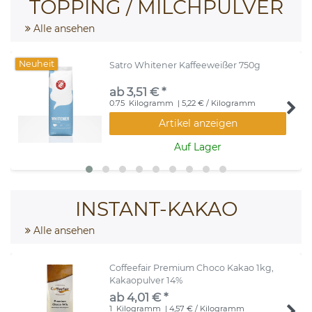
TOPPING / MILCHPULVER
Alle ansehen
Neuheit
Satro Whitener Kaffeeweißer 750g
ab 3,51 € *
0.75
Kilogramm
| 5,22 € / Kilogramm
Artikel anzeigen
Auf Lager
INSTANT-KAKAO
Alle ansehen
Coffeefair Premium Choco Kakao 1kg,
Kakaopulver 14%
ab 4,01 € *
1
Kilogramm
| 4,57 € / Kilogramm