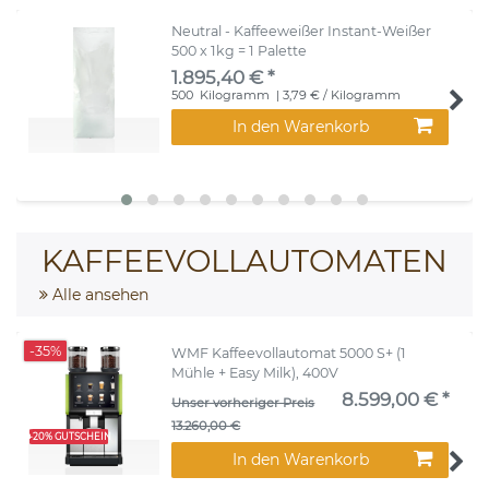
Neutral - Kaffeeweißer Instant-Weißer
500 x 1kg = 1 Palette
1.895,40 € *
500
Kilogramm
| 3,79 € / Kilogramm
In den Warenkorb
KAFFEEVOLLAUTOMATEN
Alle ansehen
-35%
WMF Kaffeevollautomat 5000 S+ (1
Mühle + Easy Milk), 400V
8.599,00 € *
Unser vorheriger Preis
13.260,00 €
+20% GUTSCHEIN
In den Warenkorb