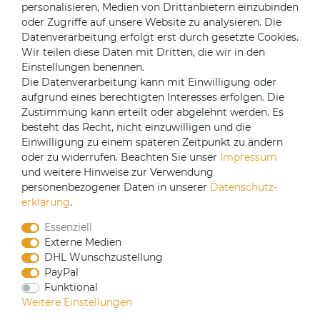
Über uns
personalisieren, Medien von Drittanbietern einzubinden
oder Zugriffe auf unsere Website zu analysieren. Die
Mein Konto
Datenverarbeitung erfolgt erst durch gesetzte Cookies.
Login
Wir teilen diese Daten mit Dritten, die wir in den
Einstellungen benennen.
Registrieren
Die Datenverarbeitung kann mit Einwilligung oder
aufgrund eines berechtigten Interesses erfolgen. Die
Versandpartner
Zustimmung kann erteilt oder abgelehnt werden. Es
besteht das Recht, nicht einzuwilligen und die
Einwilligung zu einem späteren Zeitpunkt zu ändern
oder zu widerrufen. Beachten Sie unser
Impressum
und weitere Hinweise zur Verwendung
personenbezogener Daten in unserer
Daten­schutz­
erklärung
.
Essenziell
Externe Medien
DHL Wunschzustellung
PayPal
Funktional
CoffeeB2B hat eine Einkaufsvereinbarung mit
Weitere Einstellungen
Coffeefair. Sollten Sie den Mindestbestellwert nicht
erreichen, können Sie bei www.coffeefair.de bestellen.