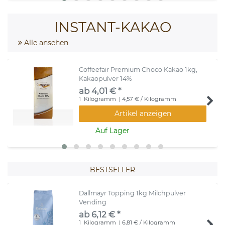
INSTANT-KAKAO
Alle ansehen
Coffeefair Premium Choco Kakao 1kg,
Kakaopulver 14%
ab 4,01 € *
1
Kilogramm
| 4,57 € / Kilogramm
Artikel anzeigen
Auf Lager
BESTSELLER
Dallmayr Topping 1kg Milchpulver
Vending
ab 6,12 € *
1
Kilogramm
| 6,81 € / Kilogramm