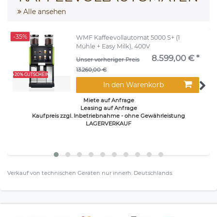
Alle ansehen
-35%
WMF Kaffeevollautomat 5000 S+ (1
Mühle + Easy Milk), 400V
8.599,00 € *
Unser vorheriger Preis
13.260,00 €
+20% GUTSCHEIN
In den Warenkorb
Miete auf Anfrage
Leasing auf Anfrage
Kaufpreis zzgl. Inbetriebnahme - ohne Gewährleistung
LAGERVERKAUF
Verkauf von technischen Geräten nur innerh. Deutschlands.