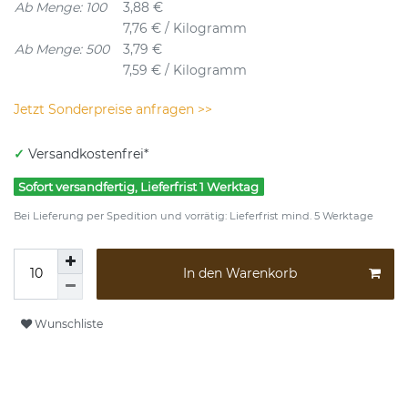
Ab Menge: 100
3,88 €
7,76 € / Kilogramm
Ab Menge: 500
3,79 €
7,59 € / Kilogramm
Jetzt Sonderpreise anfragen >>
✓
Versandkostenfrei*
Sofort versandfertig, Lieferfrist 1 Werktag
Bei Lieferung per Spedition und vorrätig: Lieferfrist mind. 5 Werktage
In den Warenkorb
Wunschliste