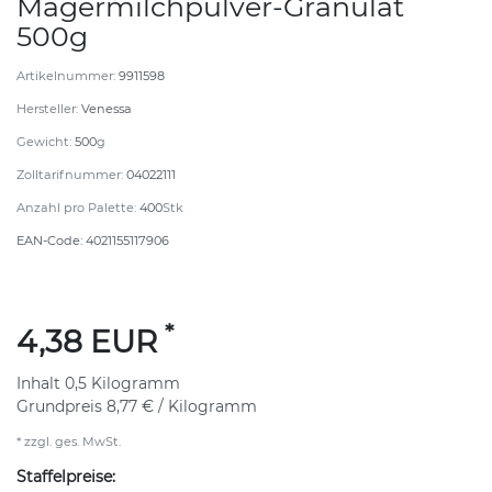
Magermilchpulver-Granulat
500g
Artikelnummer:
9911598
Hersteller:
Venessa
Gewicht:
500
g
Zolltarifnummer:
04022111
Anzahl pro Palette:
400
Stk
EAN-Code:
4021155117906
*
4,38 EUR
Inhalt
0,5
Kilogramm
Grundpreis
8,77 € / Kilogramm
* zzgl. ges. MwSt.
Staffelpreise: