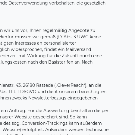
hende Datenverwendung vorbehalten, die gesetzlich
en wir uns vor, Ihnen regelmäßig Angebote zu
 Hierfür müssen wir gemäß § 7 Abs. 3 UWG keine
igten Interesses an personalisierter
lich widersprochen, findet ein Mailversand
jederzeit mit Wirkung für die Zukunft durch eine
tlungskosten nach den Basistarifen an. Nach
nstr. 43, 26180 Rastede („CleverReach“), an die
bs. 1 lit. f DSGVO und dient unserem berechtigten
n Ihnen zwecks Newsletterbezugs eingegebenen
em Auftrag. Für die Auswertung beinhalten die per
unserer Website gespeichert sind. So kann
lfe des sog. Conversion-Trackings kann außerdem
rer Website) erfolgt ist. Außerdem werden technische