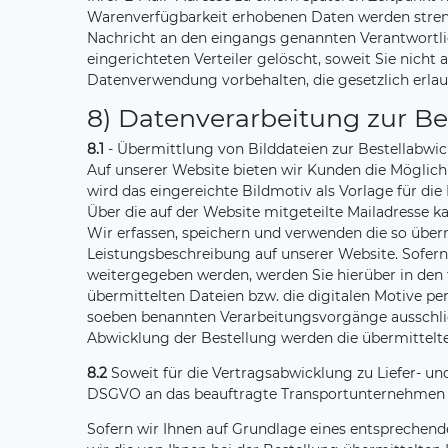
Warenverfügbarkeit erhobenen Daten werden stren
Nachricht an den eingangs genannten Verantwortlic
eingerichteten Verteiler gelöscht, soweit Sie nicht
Datenverwendung vorbehalten, die gesetzlich erlaubt
8) Datenverarbeitung zur Be
8.1
- Übermittlung von Bilddateien zur Bestellabwic
Auf unserer Website bieten wir Kunden die Möglichk
wird das eingereichte Bildmotiv als Vorlage für di
Über die auf der Website mitgeteilte Mailadresse 
Wir erfassen, speichern und verwenden die so überm
Leistungsbeschreibung auf unserer Website. Sofern 
weitergegeben werden, werden Sie hierüber in den f
übermittelten Dateien bzw. die digitalen Motive p
soeben benannten Verarbeitungsvorgänge ausschlie
Abwicklung der Bestellung werden die übermittelte
8.2
Soweit für die Vertragsabwicklung zu Liefer- u
DSGVO an das beauftragte Transportunternehmen u
Sofern wir Ihnen auf Grundlage eines entsprechende