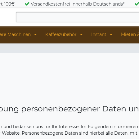
rt 100€
Versandkostenfrei innerhalb Deutschlands*
ere Maschinen
Kaffeezubehör
Instant
Mieten 
hebung personenbezogener Daten u
n und bedanken uns für Ihr Interesse. Im Folgenden informiere
ebsite. Personenbezogene Daten sind hierbei alle Daten, mit d