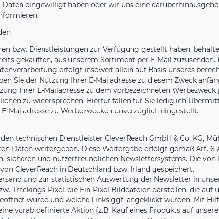
rer Daten eingewilligt haben oder wir uns eine darüberhinausge
informieren.
den
en bzw. Dienstleistungen zur Verfügung gestellt haben, behalt
reits gekauften, aus unserem Sortiment per E-Mail zuzusenden.
enverarbeitung erfolgt insoweit allein auf Basis unseres berecht
ben Sie der Nutzung Ihrer E-Mailadresse zu diesem Zweck anfäng
 Nutzung Ihrer E-Mailadresse zu dem vorbezeichneten Werbezweck 
chen zu widersprechen. Hierfür fallen für Sie lediglich Übermit
 E-Mailadresse zu Werbezwecken unverzüglich eingestellt.
 den technischen Dienstleister CleverReach GmbH & Co. KG, Mühle
ten Daten weitergeben. Diese Weitergabe erfolgt gemäß Art. 6 A
, sicheren und nutzerfreundlichen Newslettersystems. Die vo
 von CleverReach in Deutschland bzw. Irland gespeichert.
sand und zur statistischen Auswertung der Newsletter in unser
 Trackings-Pixel, die Ein-Pixel-Bilddateien darstellen, die auf 
geöffnet wurde und welche Links ggf. angeklickt wurden. Mit Hi
eine vorab definierte Aktion (z.B. Kauf eines Produkts auf unse