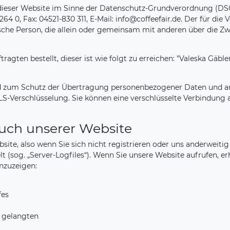
dieser Website im Sinne der Datenschutz-Grundverordnung (DSGVO)
0 264 0, Fax: 04521-830 311, E-Mail: info@coffeefair.de. Der für
stische Person, die allein oder gemeinsam mit anderen über die Z
ten bestellt, dieser ist wie folgt zu erreichen: "Valeska Gäbler, 
 zum Schutz der Übertragung personenbezogener Daten und ander
S-Verschlüsselung. Sie können eine verschlüsselte Verbindung a
uch unserer Website
ite, also wenn Sie sich nicht registrieren oder uns anderweiti
t (sog. „Server-Logfiles“). Wenn Sie unsere Website aufrufen, er
anzuzeigen:
fes
e gelangten