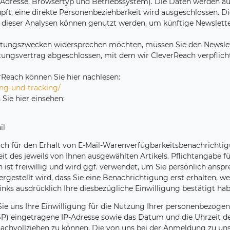
 IP-Adresse, Browsertyp und Betriebssystem). Die Daten werden 
pft, eine direkte Personenbeziehbarkeit wird ausgeschlossen. Di
dieser Analysen können genutzt werden, um künftige Newslette
ertungszwecken widersprechen möchten, müssen Sie den Newslet
ungsvertrag abgeschlossen, mit dem wir CleverReach verpflicht
Reach können Sie hier nachlesen:
ing-und-tracking
/
Sie hier einsehen:
il
sich für den Erhalt von E-Mail-Warenverfügbarkeitsbenachrichti
eit des jeweils von Ihnen ausgewählten Artikels. Pflichtangabe 
en ist freiwillig und wird ggf. verwendet, um Sie persönlich an
rgestellt wird, dass Sie eine Benachrichtigung erst erhalten, w
nks ausdrücklich Ihre diesbezügliche Einwilligung bestätigt hab
Sie uns Ihre Einwilligung für die Nutzung Ihrer personenbezogen
 (ISP) eingetragene IP-Adresse sowie das Datum und die Uhrzei
 nachvollziehen zu können. Die von uns bei der Anmeldung zu u