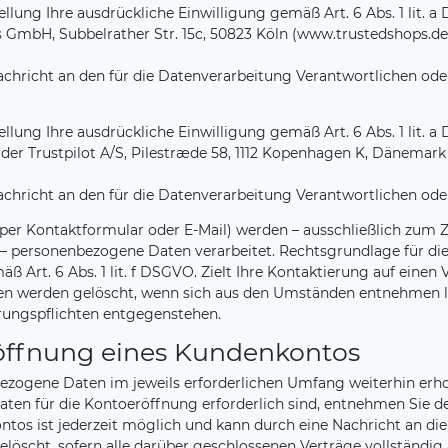
llung Ihre ausdrückliche Einwilligung gemäß Art. 6 Abs. 1 lit. a 
 GmbH, Subbelrather Str. 15c, 50823 Köln (www.trustedshops.de
 Nachricht an den für die Datenverarbeitung Verantwortlichen o
llung Ihre ausdrückliche Einwilligung gemäß Art. 6 Abs. 1 lit. a 
der Trustpilot A/S, Pilestræde 58, 1112 Kopenhagen K, Dänemark
 Nachricht an den für die Datenverarbeitung Verantwortlichen o
er Kontaktformular oder E-Mail) werden – ausschließlich zum
– personenbezogene Daten verarbeitet. Rechtsgrundlage für die 
 Art. 6 Abs. 1 lit. f DSGVO. Zielt Ihre Kontaktierung auf einen V
Daten werden gelöscht, wenn sich aus den Umständen entnehmen l
hrungspflichten entgegenstehen.
röffnung eines Kundenkontos
ezogene Daten im jeweils erforderlichen Umfang weiterhin erhob
aten für die Kontoeröffnung erforderlich sind, entnehmen Sie
tos ist jederzeit möglich und kann durch eine Nachricht an die
öscht, sofern alle darüber geschlossenen Verträge vollständig 