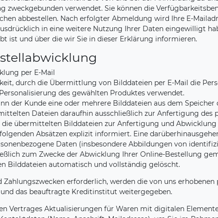
g zweckgebunden verwendet. Sie können die Verfügbarkeitsben
hen abbestellen. Nach erfolgter Abmeldung wird Ihre E-Mailadr
 ausdrücklich in eine weitere Nutzung Ihrer Daten eingewilligt 
 ist und über die wir Sie in dieser Erklärung informieren.
stellabwicklung
klung per E-Mail
eit, durch die Übermittlung von Bilddateien per E-Mail die Per
e Personalisierung des gewählten Produktes verwendet.
kann der Kunde eine oder mehrere Bilddateien aus dem Speicher
ittelten Dateien daraufhin ausschließlich zur Anfertigung des p
die übermittelten Bilddateien zur Anfertigung und Abwicklung d
olgenden Absätzen explizit informiert. Eine darüberhinausgehen
ersonenbezogene Daten (insbesondere Abbildungen von identifizi
ßlich zum Zwecke der Abwicklung Ihrer Online-Bestellung gemäß
n Bilddateien automatisch und vollständig gelöscht.
nd Zahlungszwecken erforderlich, werden die von uns erhobenen 
nd das beauftragte Kreditinstitut weitergegeben.
n Vertrages Aktualisierungen für Waren mit digitalen Elementen