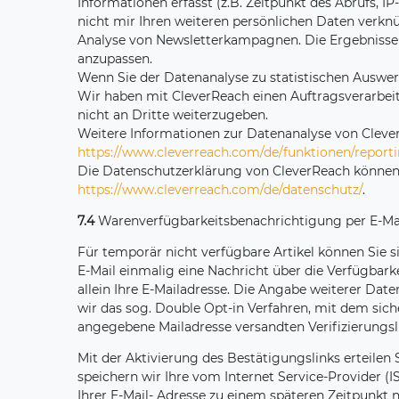
Informationen erfasst (z.B. Zeitpunkt des Abrufs,
nicht mir Ihren weiteren persönlichen Daten verknü
Analyse von Newsletterkampagnen. Die Ergebnisse 
anzupassen.
Wenn Sie der Datenanalyse zu statistischen Ausw
Wir haben mit CleverReach einen Auftragsverarbeit
nicht an Dritte weiterzugeben.
Weitere Informationen zur Datenanalyse von Clever
https://www.cleverreach.com
/de
/funktionen
/report
Die Datenschutzerklärung von CleverReach können 
https://www.cleverreach.com
/de
/datenschutz
/
.
7.4
Warenverfügbarkeitsbenachrichtigung per E-Ma
Für temporär nicht verfügbare Artikel können Sie 
E-Mail einmalig eine Nachricht über die Verfügbark
allein Ihre E-Mailadresse. Die Angabe weiterer Dat
wir das sog. Double Opt-in Verfahren, mit dem siche
angegebene Mailadresse versandten Verifizierungsli
Mit der Aktivierung des Bestätigungslinks erteilen 
speichern wir Ihre vom Internet Service-Provider
Ihrer E-Mail- Adresse zu einem späteren Zeitpunkt