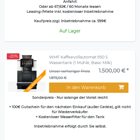
Anfahrt
Oder ab 67,92€ / 60 Monate leasen
Leasing-/Miete inkl. kostenloser Inbetriebnahme
Kaufpreis zzgl. Inbetriebnahme ca. 599€
Auf Lager
-20%
WMF Kaffeevollautomat 950 S
Wassertank (1 Mühle, Basic Milk)
1.500,00 € *
Unser vorheriger Preis
Inkl. WMF Filter
1.875,00 €
In den Warenkorb
Sonderpreis
- Nur solange der Vorrat reicht
+
100€ Gutschein
für den nächsten Einkauf (außer Geräte), gilt nicht
für Wiederverkäufer.
+
Kostenloser Wasserfilter
für den Tank
Inbetriebnahme erfolgt durch Sie selbst.