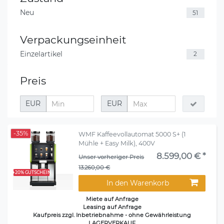
Neu
51
Verpackungseinheit
Einzelartikel
2
Preis
EUR
EUR
-35%
WMF Kaffeevollautomat 5000 S+ (1
Mühle + Easy Milk), 400V
8.599,00 € *
Unser vorheriger Preis
13.260,00 €
+20% GUTSCHEIN
In den Warenkorb
Miete auf Anfrage
Leasing auf Anfrage
Kaufpreis zzgl. Inbetriebnahme - ohne Gewährleistung
LAGERVERKAUF