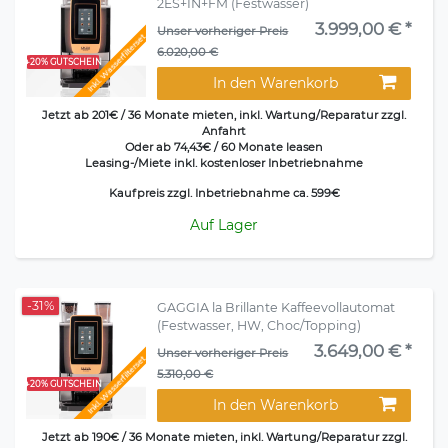
2ES+IN+FM (Festwasser)
3.999,00 € *
Unser vorheriger Preis
Inkl. Wasserfilterset
6.020,00 €
+20% GUTSCHEIN
In den Warenkorb
Jetzt ab 201€ / 36 Monate mieten, inkl. Wartung/Reparatur zzgl.
Anfahrt
Oder ab 74,43€ / 60 Monate leasen
Leasing-/Miete inkl. kostenloser Inbetriebnahme
Kaufpreis zzgl. Inbetriebnahme ca. 599€
Auf Lager
-31%
GAGGIA la Brillante Kaffeevollautomat
(Festwasser, HW, Choc/Topping)
3.649,00 € *
Unser vorheriger Preis
Inkl. Wasserfilterset
5.310,00 €
+20% GUTSCHEIN
In den Warenkorb
Jetzt ab 190€ / 36 Monate mieten, inkl. Wartung/Reparatur zzgl.