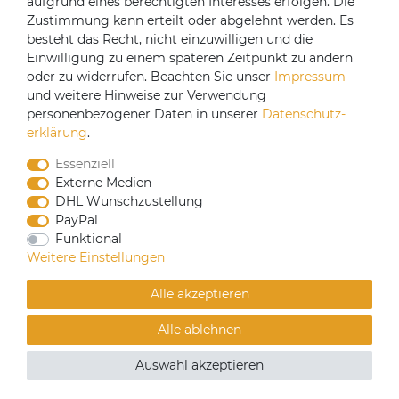
Wie schnell erfolgt die Lieferung?
aufgrund eines berechtigten Interesses erfolgen. Die
Zustimmung kann erteilt oder abgelehnt werden. Es
Viele Geräte sind kurzfristig verfügbar. Sobald der
besteht das Recht, nicht einzuwilligen und die
Leasingvertrag freigegeben ist, stimmen wir einen
Einwilligung zu einem späteren Zeitpunkt zu ändern
Liefertermin mit Ihnen ab. Die durchschnittliche
oder zu widerrufen. Beachten Sie unser
Impressum
Lieferzeit beträgt je nach Modell 3 bis 7 Werktage.
und weitere Hinweise zur Verwendung
personenbezogener Daten in unserer
Daten­schutz­
erklärung
.
Essenziell
Externe Medien
Shop
DHL Wunschzustellung
Zahlung & Versand
PayPal
Warenkorb
Funktional
Sonderpreise Operator & Vending
Weitere Einstellungen
Private Label
Alle akzeptieren
Kaffeebohnen für Vollautomaten
Alle ablehnen
Kaffeevollautomat mit Kakao
Kaffeevollautomat mit zwei Mahlwerken
Auswahl akzeptieren
Unternehmen