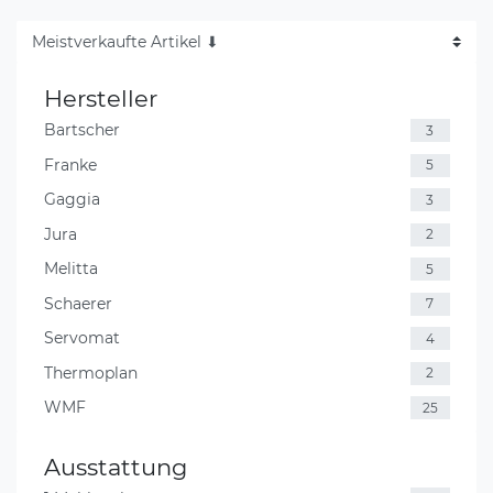
Hersteller
Bartscher
3
Franke
5
Gaggia
3
Jura
2
Melitta
5
Schaerer
7
Servomat
4
Thermoplan
2
WMF
25
Ausstattung