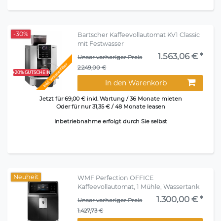
-30%
Bartscher Kaffeevollautomat KV1 Classic
mit Festwasser
1.563,06 € *
Unser vorheriger Preis
Inkl. Wasserfilter
2.249,00 €
+20% GUTSCHEIN
In den Warenkorb
Jetzt für 69,00 € inkl. Wartung / 36 Monate mieten
Oder für nur 31,35 € / 48 Monate leasen
Inbetriebnahme erfolgt durch Sie selbst
Neuheit
WMF Perfection OFFICE
Kaffeevollautomat, 1 Mühle, Wassertank
1.300,00 € *
Unser vorheriger Preis
1.427,73 €