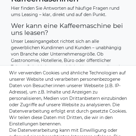
Hier finden Sie Antworten auf häufige Fragen rund
ums Leasing – klar, direkt und auf den Punkt.
Wer kann eine Kaffeemaschine bei
uns leasen?
Unser Leasingangebot richtet sich an alle
gewerblichen Kundinnen und Kunden – unabhängig
von Branche oder Unternehmensgröße. Ob
Gastronomie, Hotellerie, Büro oder öffentlicher
Träger: Sobald eine gewerbliche Nutzung vorliegt, ist
Wir verwenden Cookies und ähnliche Technologien auf
das Leasing möglich.
unserer Website und verarbeiten personenbezogene
Ist eine Übernahme nach
Daten von Besucher:innen unserer Webseite (z.B. IP-
Vertragsende möglich?
Adresse), um z.B. Inhalte und Anzeigen zu
personalisieren, Medien von Drittanbietern einzubinden
In den meisten Fällen: ja. Nach Ablauf der Leasingzeit
oder Zugriffe auf unsere Website zu analysieren. Die
kann die Maschine für einen kleinen Preisaufschlag
Datenverarbeitung erfolgt erst durch gesetzte Cookies.
übernommen oder gegen ein neues Modell
Wir teilen diese Daten mit Dritten, die wir in den
getauscht werden. Wir informieren Sie gerne über
Einstellungen benennen.
Ihre Optionen.
Die Datenverarbeitung kann mit Einwilligung oder