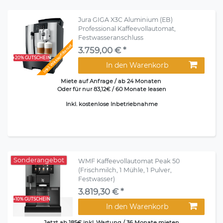
Jura GIGA X3C Aluminium (EB)
Professional Kaffeevollautomat,
Festwasseranschluss
Inkl. Wasserfilterset
3.759,00 € *
+20% GUTSCHEIN
In den Warenkorb
Miete auf Anfrage / ab 24 Monaten
Oder für nur 83,12€ / 60 Monate leasen
Inkl. kostenlose Inbetriebnahme
Sonderangebot
WMF Kaffeevollautomat Peak 50
(Frischmilch, 1 Mühle, 1 Pulver,
Festwasser)
3.819,30 € *
+10% GUTSCHEIN
In den Warenkorb
Jetzt ab 185€ inkl. Wartung / 36 Monate mieten