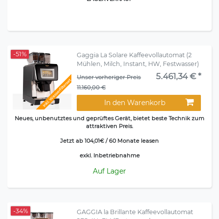
-51%
Gaggia La Solare Kaffeevollautomat (2
Mühlen, Milch, Instant, HW, Festwasser)
5.461,34 € *
Unser vorheriger Preis
Inkl. Wasserfilterset
11.160,00 €
In den Warenkorb
Neues, unbenutztes und geprüftes Gerät, bietet beste Technik zum
attraktiven Preis.
Jetzt ab 104,01€ / 60 Monate leasen
exkl. Inbetriebnahme
Auf Lager
-34%
GAGGIA la Brillante Kaffeevollautomat