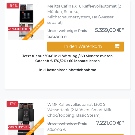
-64%
Melitta Cafina XT6 Kaffeevollautomat (2
Mühlen, Schoko,
Milchschäumersystem, Heißwasser
Inkl. Wasserfilterset
separat)
5.359,00 € *
+20% GUTSCHEIN
Unser vorheriger Preis
14.848,00 €
In den Warenkorb
Jetzt für nur 394€ inkl. Wartung / 60 Monate mieten
Oder ab € 170,32€ / 60 Monate leasen
Inkl. kostenloser Inbetriebnahme
-13%
WMF Kaffeevollautomat 1300 S
Wassertank (2 Mühlen, Smart Milk,
Choc/Topping, Basic Steam)
7.221,00 € *
Unser vorheriger Preis
Inkl. WMF Filter
+10% GUTSCHEIN
8.300,00 €