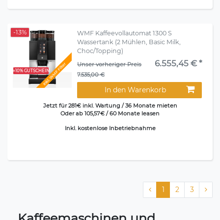
-13%
WMF Kaffeevollautomat 1300 S
Wassertank (2 Mühlen, Basic Milk,
Choc/Topping)
6.555,45 € *
Unser vorheriger Preis
Inkl. WMF Filter
+10% GUTSCHEIN
7.535,00 €
In den Warenkorb
Jetzt für 281€ inkl. Wartung / 36 Monate mieten
Oder ab 105,57€ / 60 Monate leasen
Inkl. kostenlose Inbetriebnahme
1
2
3
Kaffeemaschinen und