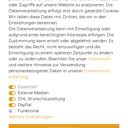
oder Zugriffe auf unsere Website zu analysieren. Die
Mein Konto
Datenverarbeitung erfolgt erst durch gesetzte Cookies.
Login
Wir teilen diese Daten mit Dritten, die wir in den
Einstellungen benennen.
Registrieren
Die Datenverarbeitung kann mit Einwilligung oder
aufgrund eines berechtigten Interesses erfolgen. Die
Versandpartner
Zustimmung kann erteilt oder abgelehnt werden. Es
besteht das Recht, nicht einzuwilligen und die
Einwilligung zu einem späteren Zeitpunkt zu ändern
oder zu widerrufen. Beachten Sie unser
Impressum
und weitere Hinweise zur Verwendung
personenbezogener Daten in unserer
Daten­schutz­
erklärung
.
Essenziell
Externe Medien
DHL Wunschzustellung
PayPal
Funktional
CoffeeB2B hat eine Einkaufsvereinbarung mit
Weitere Einstellungen
Coffeefair. Sollten Sie den Mindestbestellwert nicht
erreichen, können Sie bei www.coffeefair.de bestellen.