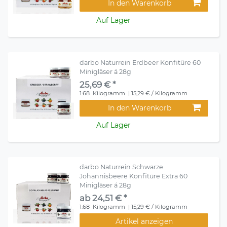
In den Warenkorb
Auf Lager
darbo Naturrein Erdbeer Konfitüre 60
Minigläser á 28g
25,69 € *
1.68
Kilogramm
| 15,29 € / Kilogramm
In den Warenkorb
Auf Lager
darbo Naturrein Schwarze
Johannisbeere Konfitüre Extra 60
Minigläser á 28g
ab 24,51 € *
1.68
Kilogramm
| 15,29 € / Kilogramm
Artikel anzeigen