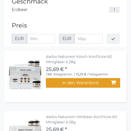
Geschmack
Erdbeer
1
Preis
EUR
EUR
darbo Naturrein Kirsch Konfitüre 60
Minigläser á 28g
25,69 € *
1.68
Kilogramm
| 15,29 € / Kilogramm
In den Warenkorb
darbo Naturrein Himbeer Konfitüre 60
Minigläser á 28g
25,69 € *