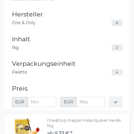
Hersteller
One & Only
8
Inhalt
1kg
2
Verpackungseinheit
Palette
4
Preis
EUR
EUR
One&Only Frappé Instantpulver Vanille
1kg
ab 9,33 € *