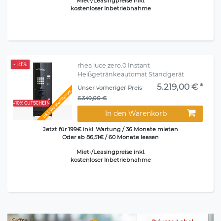
Miet-/Leasingpreise inkl.
kostenloser Inbetriebnahme
-18%
rhea luce zero.0 Instant
Heißgetränkeautomat Standgerät
5.219,00 € *
Unser vorheriger Preis
Inkl. Wasserfilterset
6.349,00 €
+10% GUTSCHEIN
In den Warenkorb
Jetzt für 199€ inkl. Wartung / 36 Monate mieten
Oder ab 86,51€ / 60 Monate leasen
Miet-/Leasingpreise inkl.
kostenloser Inbetriebnahme