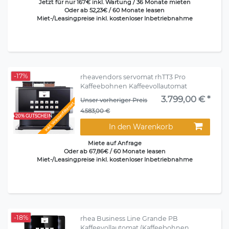
Jetzt für nur 167€ inkl. Wartung / 36 Monate mieten
Oder ab 52,23€ / 60 Monate leasen
Miet-/Leasingpreise inkl. kostenloser Inbetriebnahme
-17%
rheavendors servomat rhTT3 Pro
Kaffeebohnen Kaffeevollautomat
3.799,00 € *
Unser vorheriger Preis
Inkl. Wasserfilterset
4.583,00 €
+20% GUTSCHEIN
In den Warenkorb
Miete auf Anfrage
Oder ab 67,86€ / 60 Monate leasen
Miet-/Leasingpreise inkl. kostenloser Inbetriebnahme
-18%
rhea Business Line Grande PB
Kaffeevollautomat (Kaffeebohnen,