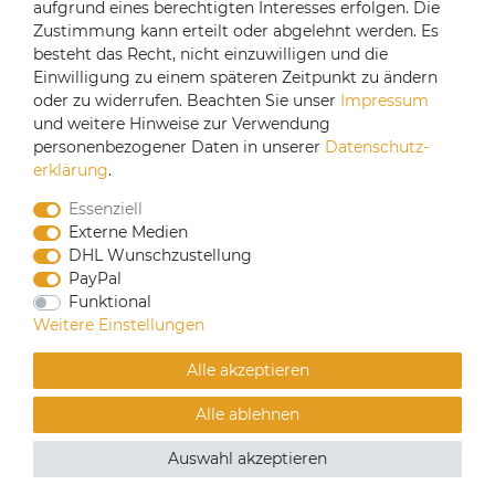
aufgrund eines berechtigten Interesses erfolgen. Die
Versandpartner
Zustimmung kann erteilt oder abgelehnt werden. Es
besteht das Recht, nicht einzuwilligen und die
Einwilligung zu einem späteren Zeitpunkt zu ändern
oder zu widerrufen. Beachten Sie unser
Impressum
und weitere Hinweise zur Verwendung
personenbezogener Daten in unserer
Daten­schutz­
erklärung
.
Essenziell
Externe Medien
DHL Wunschzustellung
PayPal
CoffeeB2B hat eine Einkaufsvereinbarung mit
Funktional
Coffeefair. Sollten Sie den Mindestbestellwert nicht
Weitere Einstellungen
erreichen, können Sie bei www.coffeefair.de bestellen.
Alle akzeptieren
Verkauf nur an gewerbliche Kunden | Mindestbestellwert
Alle ablehnen
100€
© Copyright 2019 Alle Rechte vorbehalten. | webshop by
Auswahl akzeptieren