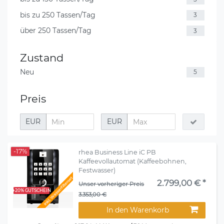
bis zu 250 Tassen/Tag
3
über 250 Tassen/Tag
3
Zustand
Neu
5
Preis
EUR
EUR
-17%
rhea Business Line iC PB
Kaffeevollautomat (Kaffeebohnen,
Festwasser)
Inkl. Wasserfilterset
2.799,00 € *
Unser vorheriger Preis
+20% GUTSCHEIN
3.353,00 €
In den Warenkorb