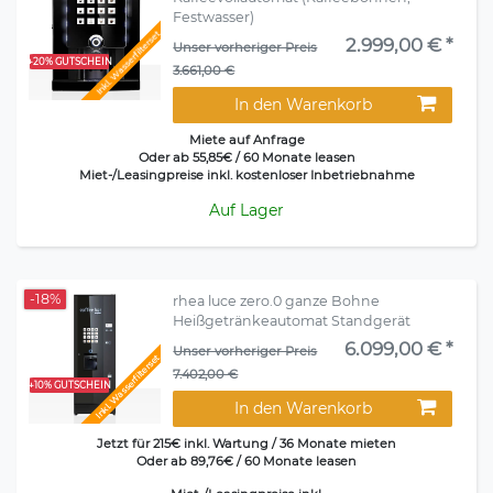
Festwasser)
Inkl. Wasserfilterset
2.999,00 € *
Unser vorheriger Preis
+20% GUTSCHEIN
3.661,00 €
In den Warenkorb
Miete auf Anfrage
Oder ab 55,85€ / 60 Monate leasen
Miet-/Leasingpreise inkl. kostenloser Inbetriebnahme
Auf Lager
-18%
rhea luce zero.0 ganze Bohne
Heißgetränkeautomat Standgerät
6.099,00 € *
Unser vorheriger Preis
Inkl. Wasserfilterset
7.402,00 €
+10% GUTSCHEIN
In den Warenkorb
Jetzt für 215€ inkl. Wartung / 36 Monate mieten
Oder ab 89,76€ / 60 Monate leasen