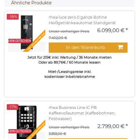
Ähnliche Produkte
-18%
rhea luce zero.0 ganze Bohne
Heißgetränkeautomat Standgerät
6.099,00 € *
Unser vorheriger Preis
Inkl. Wasserfilterset
7.402,00 €
+10% GUTSCHEIN
In den Warenkorb
Jetzt für 215€ inkl. Wartung / 36 Monate mieten
Oder ab 89,76€ / 60 Monate leasen
Miet-/Leasingpreise inkl.
kostenloser Inbetriebnahme
-17%
rhea Business Line iC PB
Kaffeevollautomat (Kaffeebohnen,
Festwasser)
Inkl. Wasserfilterset
2.799,00 € *
Unser vorheriger Preis
+20% GUTSCHEIN
3.353,00 €