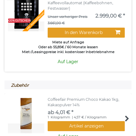
Kaffeevollautomat (Kaffeebohnen,
Festwasser)
Inkl. Wasserfilterset
2.999,00 € *
Unser vorheriger Preis
+20% GUTSCHEIN
3.661,00 €
In den Warenkorb
Miete auf Anfrage
Oder ab 55,85€ / 60 Monate leasen
Miet-/Leasingpreise inkl. kostenloser Inbetriebnahme
Auf Lager
Zubehör
Coffeefair Premium Choco Kakao 1kg,
Kakaopulver 14%
ab 4,01 € *
1
Kilogramm
| 4,57 € / Kilogramm
Artikel anzeigen