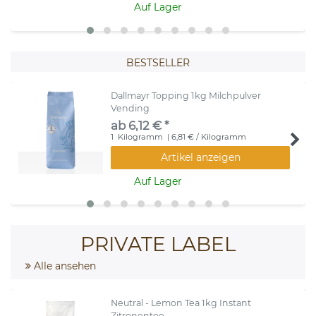
Auf Lager
BESTSELLER
Dallmayr Topping 1kg Milchpulver
Vending
ab 6,12 € *
1
Kilogramm
| 6,81 € / Kilogramm
Artikel anzeigen
Auf Lager
PRIVATE LABEL
Alle ansehen
Neutral - Lemon Tea 1kg Instant
Zitronentee