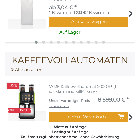
ab 3,04 € *
1
Kilogramm
| 3,22 € / Kilogramm
Artikel anzeigen
Auf Lager
KAFFEEVOLLAUTOMATEN
Alle ansehen
-35%
WMF Kaffeevollautomat 5000 S+ (1
Mühle + Easy Milk), 400V
8.599,00 € *
Unser vorheriger Preis
13.260,00 €
+20% GUTSCHEIN
In den Warenkorb
Miete auf Anfrage
Leasing auf Anfrage
Kaufpreis zzgl. Inbetriebnahme - ohne Gewährleistung