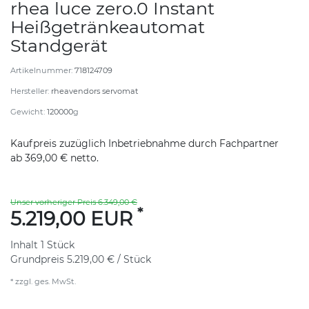
rhea luce zero.0 Instant
Heißgetränkeautomat
Standgerät
Artikelnummer:
718124709
Hersteller:
rheavendors servomat
Gewicht:
120000
g
Kaufpreis zuzüglich Inbetriebnahme durch Fachpartner
ab 369,00 € netto.
Unser vorheriger Preis 6.349,00 €
*
5.219,00 EUR
Inhalt
1
Stück
Grundpreis
5.219,00 € / Stück
* zzgl. ges. MwSt.