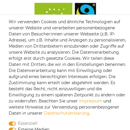
Wir verwenden Cookies und ähnliche Technologien auf
unserer Website und verarbeiten personenbezogene
Daten von Besucher:innen unserer Webseite (z.B. IP-
Adresse), um z.B. Inhalte und Anzeigen zu personalisieren,
CoffeeB2B hat eine Einkaufsvereinbarung mit
Medien von Drittanbietern einzubinden oder Zugriffe auf
Coffeefair. Sollten Sie den Mindestbestellwert nicht
unsere Website zu analysieren. Die Datenverarbeitung
erreichen, können Sie bei www.coffeefair.de bestellen.
erfolgt erst durch gesetzte Cookies. Wir teilen diese
Daten mit Dritten, die wir in den Einstellungen benennen.
Verkauf nur an gewerbliche Kunden | Mindestbestellwert
Die Datenverarbeitung kann mit Einwilligung oder
100€
aufgrund eines berechtigten Interesses erfolgen. Die
© Copyright 2019 Alle Rechte vorbehalten. | webshop by
Zustimmung kann erteilt oder abgelehnt werden. Es
besteht das Recht, nicht einzuwilligen und die
Einwilligung zu einem späteren Zeitpunkt zu ändern oder
zu widerrufen. Beachten Sie unser
Impressum
und
weitere Hinweise zur Verwendung personenbezogener
Daten in unserer
Daten­schutz­erklärung
.
Essenziell
Externe Medien