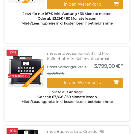
In den Warenkorb
Jetzt für nur 167€ inkl. Wartung / 36 Monate mieten
Oder ab 52,23€ / 60 Monate leasen
Miet-/Leasingpreise inkl. kostenloser Inbetriebnahme
-17%
rheavendors servomat rhTT3 Pro
Kaffeebohnen Kaffeevollautomat
3.799,00 € *
Unser vorheriger Preis
Inkl. Wasserfilterset
4.583,00 €
+20% GUTSCHEIN
In den Warenkorb
Miete auf Anfrage
Oder ab 67,86€ / 60 Monate leasen
Miet-/Leasingpreise inkl. kostenloser Inbetriebnahme
-18%
rhea Business Line Grande PB