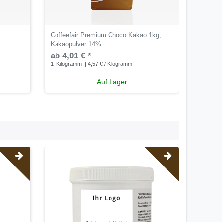
Coffeefair Premium Choco Kakao 1kg,
Tchibo 
Kakaopulver 14%
Topping
ab 4,01 € *
ab 5,4
1
Kilogramm
| 4,57 € / Kilogramm
1
Kilogr
Auf Lager