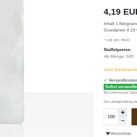
4,19 E
Inhalt
1
Kilogra
Grundpreis
4,19 
* zzgl. ges. MwSt.
Staffelpreise:
Ab Menge: 500
Jetzt Sonderprei
✓
Versandkostenf
Sofort versandfer
Bei Lieferung per Spedi
Die Labelgestaltung d
Wunschliste