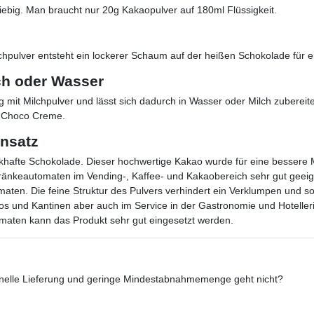
giebig. Man braucht nur 20g Kakaopulver auf 180ml Flüssigkeit.
chpulver entsteht ein lockerer Schaum auf der heißen Schokolade für
ch oder Wasser
mit Milchpulver und lässt sich dadurch in Wasser oder Milch zubereiten
/ Choco Creme.
insatz
afte Schokolade. Dieser hochwertige Kakao wurde für eine bessere Masc
änkeautomaten im Vending-, Kaffee- und Kakaobereich sehr gut geeignet
aten. Die feine Struktur des Pulvers verhindert ein Verklumpen und sor
s und Kantinen aber auch im Service in der Gastronomie und Hotelleri
aten kann das Produkt sehr gut eingesetzt werden.
hnelle Lieferung und geringe Mindestabnahmemenge geht nicht?