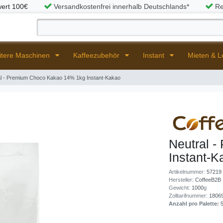
wert 100€
Versandkostenfrei innerhalb Deutschlands*
Re
itere Maschinen
Kaffeezubehör
Instant
Mieten & 
al - Premium Choco Kakao 14% 1kg Instant-Kakao
Neutral 
Instant-K
Artikelnummer:
57219
Hersteller:
CoffeeB2B
Gewicht:
1000
g
Zolltarifnummer:
1806
Anzahl pro Palette: