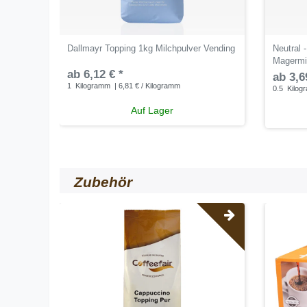
Dallmayr Topping 1kg Milchpulver Vending
Neutral 
Magermi
ab 6,12 € *
ab 3,6
1
Kilogramm
| 6,81 € / Kilogramm
0.5
Kilog
Auf Lager
Zubehör