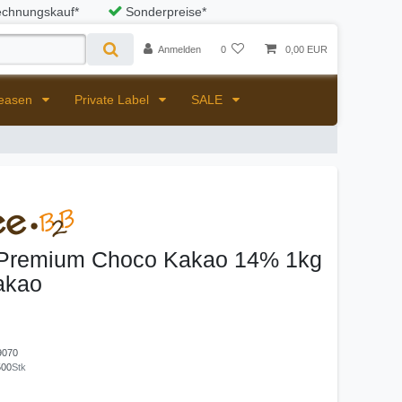
chnungskauf*
Sonderpreise*
Anmelden
0
0,00 EUR
Leasen
Private Label
SALE
- Premium Choco Kakao 14% 1kg
akao
9070
500
Stk