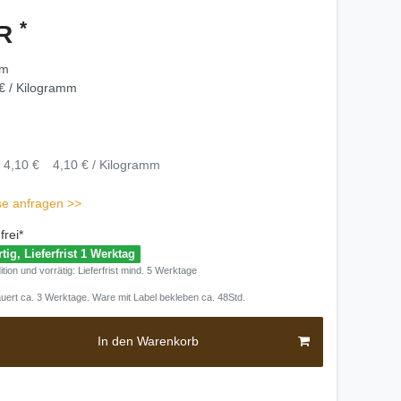
*
UR
mm
€ / Kilogramm
4,10 €
4,10 € / Kilogramm
se anfragen >>
rei*
tig, Lieferfrist 1 Werktag
tion und vorrätig: Lieferfrist mind. 5 Werktage
auert ca. 3 Werktage. Ware mit Label bekleben ca. 48Std.
In den Warenkorb