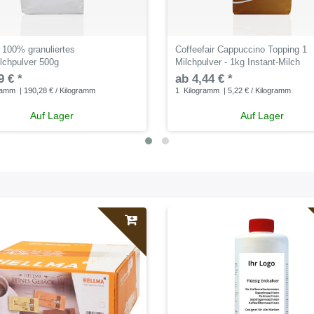
- 100% granuliertes
Coffeefair Cappuccino Topping 1
lchpulver 500g
Milchpulver - 1kg Instant-Milch
9 € *
ab 4,44 € *
ramm
| 190,28 € / Kilogramm
1
Kilogramm
| 5,22 € / Kilogramm
Auf Lager
Auf Lager