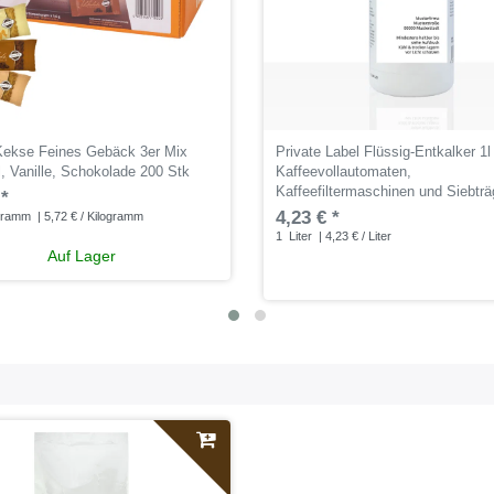
Kekse Feines Gebäck 3er Mix
Private Label Flüssig-Entkalker 1l 
, Vanille, Schokolade 200 Stk
Kaffeevollautomaten,
Kaffeefiltermaschinen und Siebträ
 *
4,23 € *
gramm
| 5,72 € / Kilogramm
1
Liter
| 4,23 € / Liter
Auf Lager