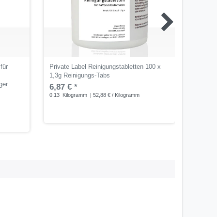
für
Private Label Reinigungstabletten 100 x
Private
1,3g Reinigungs-Tabs
3,77 €
ger
6,87 € *
1
Liter
| 
0.13
Kilogramm
| 52,88 € / Kilogramm