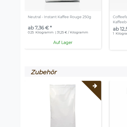
Neutral - Instant Kaffee Rouge 250g
Coffeef
Kaffee
ab 7,36 € *
ab 12,
0.25
Kilogramm
| 31,25 € / Kilogramm
1
Kilog
Auf Lager
Zubehör