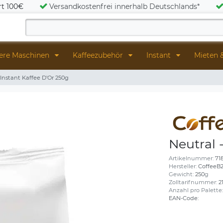
rt 100€
Versandkostenfrei innerhalb Deutschlands*
ere Maschinen
Kaffeezubehör
Instant
Mieten 
 Instant Kaffee D'Or 250g
Neutral 
Artikelnummer:
71
Hersteller:
CoffeeB
Gewicht:
250
g
Zolltarifnummer:
2
Anzahl pro Palette
EAN-Code: