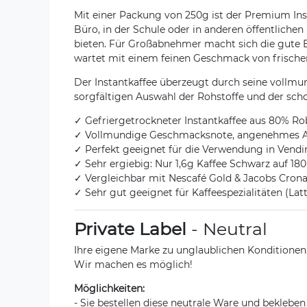
Mit einer Packung von 250g ist der Premium Inst
Büro, in der Schule oder in anderen öffentliche
bieten. Für Großabnehmer macht sich die gute Erg
wartet mit einem feinen Geschmack von frische
Der Instantkaffee überzeugt durch seine vollm
sorgfältigen Auswahl der Rohstoffe und der schon
✓ Gefriergetrockneter Instantkaffee aus 80% 
✓ Vollmundige Geschmacksnote, angenehmes 
✓ Perfekt geeignet für die Verwendung in Ven
✓ Sehr ergiebig: Nur 1,6g Kaffee Schwarz auf 18
✓ Vergleichbar mit Nescafé Gold & Jacobs Crona
✓ Sehr gut geeignet für Kaffeespezialitäten (Lat
Private Label
- Neutral
Ihre eigene Marke zu unglaublichen Konditione
Wir machen es möglich!
Möglichkeiten:
- Sie bestellen diese neutrale Ware und bekleben 