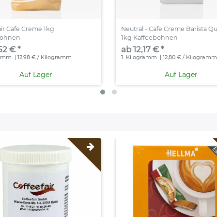
air Cafe Creme 1kg
Neutral - Cafe Creme Barista Qu
bohnen
1kg Kaffeebohnen
52 € *
ab 12,17 € *
ramm
| 12,98 € / Kilogramm
1
Kilogramm
| 12,80 € / Kilogram
Auf Lager
Auf Lager