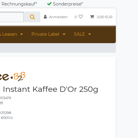
Rechnungskauf*
Sonderpreise*
Anmelden
0
0,00 EUR
& Leasen
Private Label
SALE
- Instant Kaffee D'Or 250g
8113479
2B
1011298
:
600
Stk