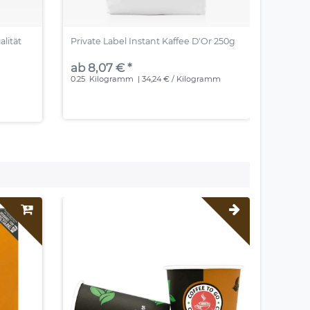
alität
Private Label Instant Kaffee D'Or 250g
Neutral
Qualitä
ab 8,07 € *
ab 3.
0.25
Kilogramm
| 34,24 € / Kilogramm
m
320
Kil