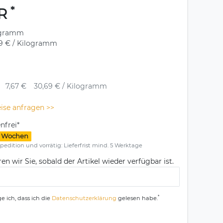
*
UR
ogramm
29 € / Kilogramm
7,67 €
30,69 € / Kilogramm
ise anfragen >>
nfrei*
1-3 Wochen
pedition und vorrätig: Lieferfrist mind. 5 Werktage
en wir Sie, sobald der Artikel wieder verfügbar ist.
*
e ich, dass ich die
Daten­schutz­erklärung
gelesen habe.