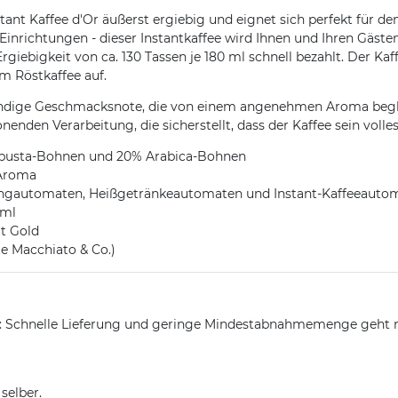
ant Kaffee d'Or äußerst ergiebig und eignet sich perfekt für d
n Einrichtungen - dieser Instantkaffee wird Ihnen und Ihren Gäs
iebigkeit von ca. 130 Tassen je 180 ml schnell bezahlt. Der Kaff
m Röstkaffee auf.
undige Geschmacksnote, die von einem angenehmen Aroma beglei
enden Verarbeitung, die sicherstellt, dass der Kaffee sein volles
Robusta-Bohnen und 20% Arabica-Bohnen
Aroma
dingautomaten, Heißgetränkeautomaten und Instant-Kaffeeaut
0ml
t Gold
te Macchiato & Co.)
n: Schnelle Lieferung und geringe Mindestabnahmemenge geht 
selber.