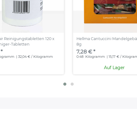
air Reinigungstabletten 120 x
Hellma Cantuccini Mandelgebä
iniger-Tabletten
8g
 *
7,28 € *
logramm
| 32,04 € / Kilogramm
0.48
Kilogramm
| 15,17 € / Kilogr
Auf Lager