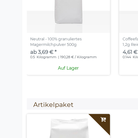
Neutral - 100% granuliertes
Coffeef
Magermilchpulver 500g
1,2g Re
ab 3,69 € *
4,61 €
0.5
Kilogramm
| 190,28 € / Kilogramm
0.144
Ki
Auf Lager
Artikelpaket