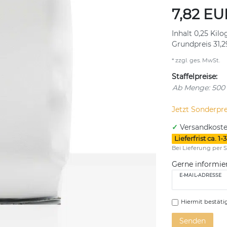
7,82 E
Inhalt
0,25
Kil
Grundpreis
31,
* zzgl. ges. MwSt.
Staffelpreise:
Ab Menge: 500
Jetzt Sonderpre
✓
Versandkoste
Lieferfrist ca. 
Bei Lieferung per S
Gerne informier
E-MAIL-ADRESSE
Hiermit bestätig
Senden