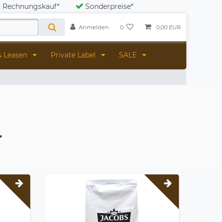
Rechnungskauf*
Sonderpreise*
Anmelden
0
0,00 EUR
& Leasen
Private Label
SALE
r