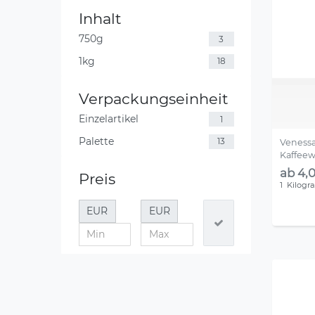
Inhalt
750g
3
1kg
18
Verpackungseinheit
Einzelartikel
1
Palette
13
Venessa
Kaffeew
ab 4,0
Preis
1
Kilog
EUR
EUR