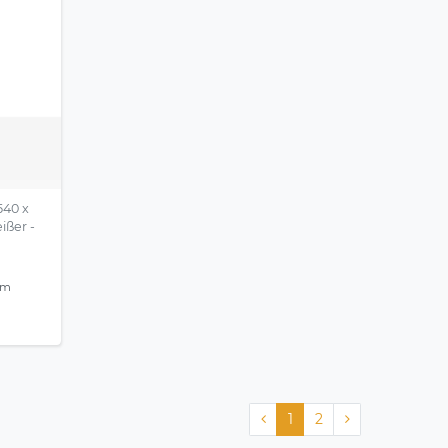
540 x
ißer -
mm
1
2