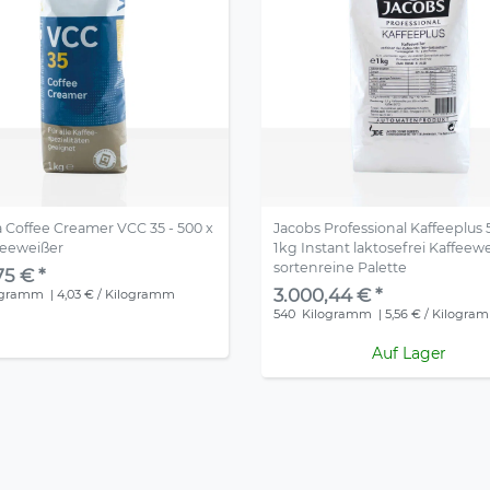
 Coffee Creamer VCC 35 - 500 x
Jacobs Professional Kaffeeplus 
feeweißer
1kg Instant laktosefrei Kaffeewe
sortenreine Palette
75 € *
3.000,44 € *
ogramm
| 4,03 € / Kilogramm
540
Kilogramm
| 5,56 € / Kilogra
Auf Lager