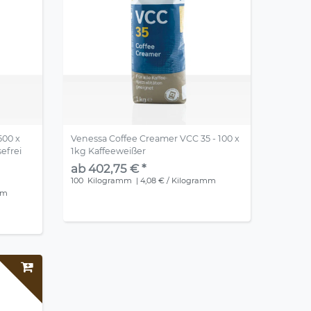
500 x
Venessa Coffee Creamer VCC 35 - 100 x
sefrei
1kg Kaffeeweißer
ab 402,75 € *
100
Kilogramm
| 4,08 € / Kilogramm
mm