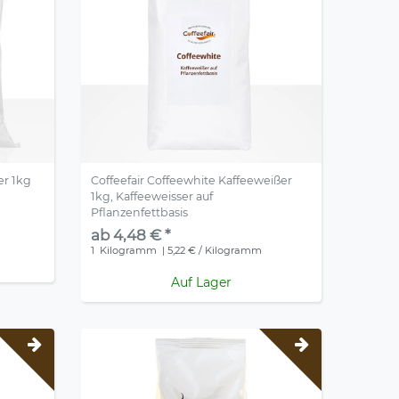
er 1kg
Coffeefair Coffeewhite Kaffeeweißer
1kg, Kaffeeweisser auf
Pflanzenfettbasis
ab 4,48 € *
1
Kilogramm
| 5,22 € / Kilogramm
Auf Lager