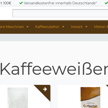
rt 100€
Versandkostenfrei innerhalb Deutschlands*
ere Maschinen
Kaffeezubehör
Instant
Mieten 
Kaffeeweiße