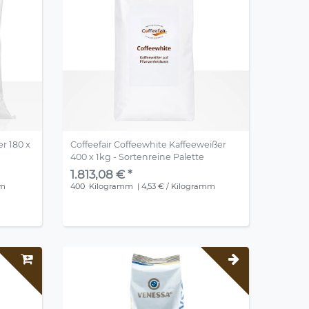
r 180 x
Coffeefair Coffeewhite Kaffeeweißer
400 x 1kg - Sortenreine Palette
1.813,08 € *
mm
400
Kilogramm
| 4,53 € / Kilogramm