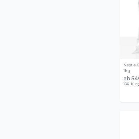
Nestle 
1kg
ab 54
100
Kil