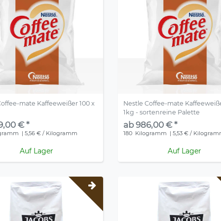
Coffee-mate Kaffeeweißer 100 x
Nestle Coffee-mate Kaffeeweiße
1kg - sortenreine Palette
9,00 € *
ab 986,00 € *
ogramm
| 5,56 € / Kilogramm
180
Kilogramm
| 5,53 € / Kilogra
Auf Lager
Auf Lager