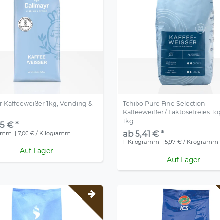
r Kaffeeweißer 1kg, Vending &
Tchibo Pure Fine Selection
Kaffeeweißer / Laktosefreies T
1kg
5 € *
ab 5,41 € *
ramm
| 7,00 € / Kilogramm
1
Kilogramm
| 5,97 € / Kilogramm
Auf Lager
Auf Lager