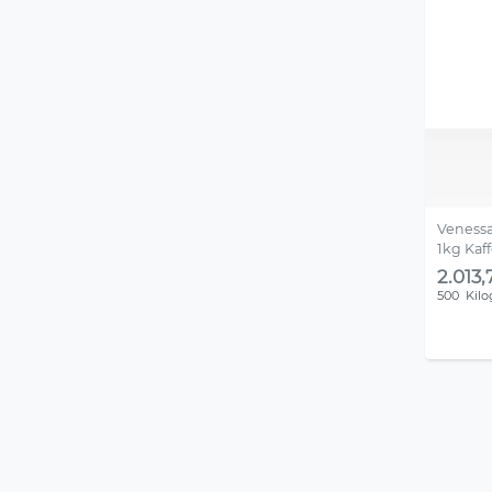
Venessa
1kg Kaf
2.013,
500
Kil