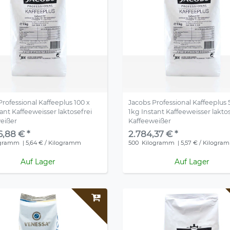
Professional Kaffeeplus 100 x
Jacobs Professional Kaffeeplus 
ant Kaffeeweisser laktosefrei
1kg Instant Kaffeeweisser lakto
eißer
Kaffeeweißer
6,88 € *
2.784,37 € *
ogramm
| 5,64 € / Kilogramm
500
Kilogramm
| 5,57 € / Kilogra
Auf Lager
Auf Lager