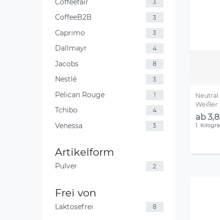
Coffeefair
3
CoffeeB2B
3
Caprimo
3
Dallmayr
4
Jacobs
8
Nestlé
3
Pelican Rouge
1
Neutral
Weißer
Tchibo
4
ab 3,8
Venessa
1
Kilog
3
Artikelform
Pulver
2
Frei von
Laktosefrei
8