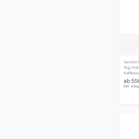
Jacobs 
1kg Inst
Kaffeew
ab 55
100
Kil