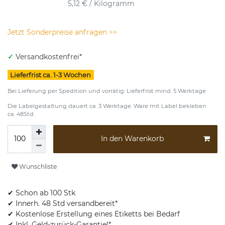
5,12 € / Kilogramm
Jetzt Sonderpreise anfragen >>
✓
Versandkostenfrei*
Lieferfrist ca. 1-3 Wochen
Bei Lieferung per Spedition und vorrätig: Lieferfrist mind. 5 Werktage
Die Labelgestaltung dauert ca. 3 Werktage. Ware mit Label bekleben
ca. 48Std.
In den Warenkorb
Wunschliste
✔ Schon ab 100 Stk
✔ Innerh. 48 Std versandbereit*
✔ Kostenlose Erstellung eines Etiketts bei Bedarf
✔ Inkl. Geld-zurück-Garantie!*