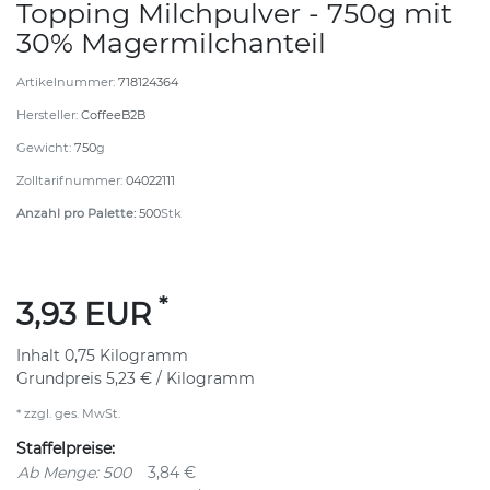
Topping Milchpulver - 750g mit
30% Magermilchanteil
Artikelnummer:
718124364
Hersteller:
CoffeeB2B
Gewicht:
750
g
Zolltarifnummer:
04022111
Anzahl pro Palette:
500
Stk
*
3,93 EUR
Inhalt
0,75
Kilogramm
Grundpreis
5,23 € / Kilogramm
* zzgl. ges. MwSt.
Staffelpreise:
Ab Menge: 500
3,84 €