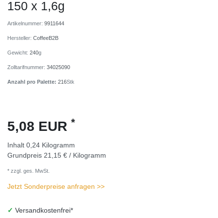
150 x 1,6g
Artikelnummer:
9911644
Hersteller:
CoffeeB2B
Gewicht:
240
g
Zolltarifnummer:
34025090
Anzahl pro Palette:
216
Stk
*
5,08 EUR
Inhalt
0,24
Kilogramm
Grundpreis
21,15 € / Kilogramm
* zzgl. ges. MwSt.
Jetzt Sonderpreise anfragen >>
✓
Versandkostenfrei*