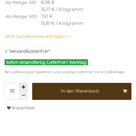
Ab Menge: 100
8,08 €
16,17 € / Kilogramm
Ab Menge: 500
7,91 €
15,81 € / Kilogramm
Jetzt Sonderpreise anfragen >>
✓
Versandkostenfrei*
Sofort versandfertig, Lieferfrist 1 Werktag
Bei Lieferung per Spedition und vorrätig: Lieferfrist mind. 5 Werktage
In den Warenkorb
Wunschliste