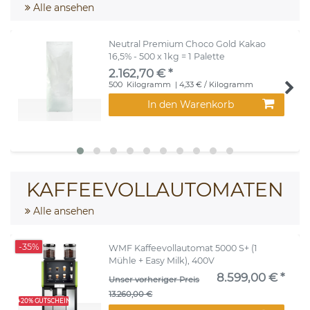
Alle ansehen
Neutral Premium Choco Gold Kakao
16,5% - 500 x 1kg = 1 Palette
2.162,70 € *
500
Kilogramm
| 4,33 € / Kilogramm
In den Warenkorb
KAFFEEVOLLAUTOMATEN
Alle ansehen
-35%
WMF Kaffeevollautomat 5000 S+ (1
Mühle + Easy Milk), 400V
8.599,00 € *
Unser vorheriger Preis
13.260,00 €
+20% GUTSCHEIN