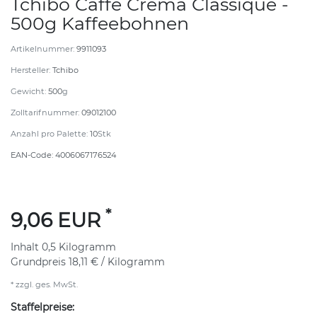
Tchibo Caffe Crema Classique -
500g Kaffeebohnen
Artikelnummer:
9911093
Hersteller:
Tchibo
Gewicht:
500
g
Zolltarifnummer:
09012100
Anzahl pro Palette:
10
Stk
EAN-Code:
4006067176524
*
9,06 EUR
Inhalt
0,5
Kilogramm
Grundpreis
18,11 € / Kilogramm
* zzgl. ges. MwSt.
Staffelpreise: