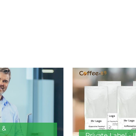
 &
Private Label -