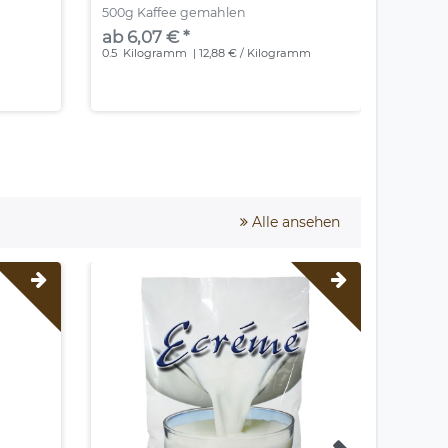
500g Kaffee gemahlen
Röstun
Arabica
ab 6,07 € *
ab 5,
m
0.5
Kilogramm
| 12,88 € / Kilogramm
0.25
Ki
Alle ansehen