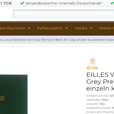
rt 100€
Versandkostenfrei innerhalb Deutschlands*
ere Maschinen
Kaffeezubehör
Instant
Mieten 
d Luxury Selection Earl Grey Premium Blatt 20 x 2,5g, einzeln kuvertierter Darje
EILLES W
Grey Pre
einzeln 
Artikelnummer:
52
Hersteller:
Eilles
Gewicht:
50
g
Zolltarifnummer:
0
Anzahl pro Palette