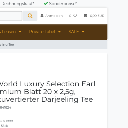
Rechnungskauf*
Sonderpreise*
Anmelden
0
0,00 EUR
& Leasen
Private Label
SALE
eling Tee
orld Luxury Selection Earl
mium Blatt 20 x 2,5g,
kuvertierter Darjeeling Tee
1841824
9023000
:
5
Stk