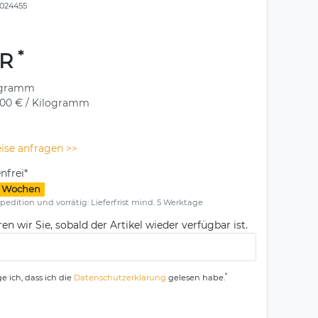
024455
*
UR
ogramm
,00 € / Kilogramm
ise anfragen >>
nfrei*
1-3 Wochen
pedition und vorrätig: Lieferfrist mind. 5 Werktage
en wir Sie, sobald der Artikel wieder verfügbar ist.
*
e ich, dass ich die
Daten­schutz­erklärung
gelesen habe.