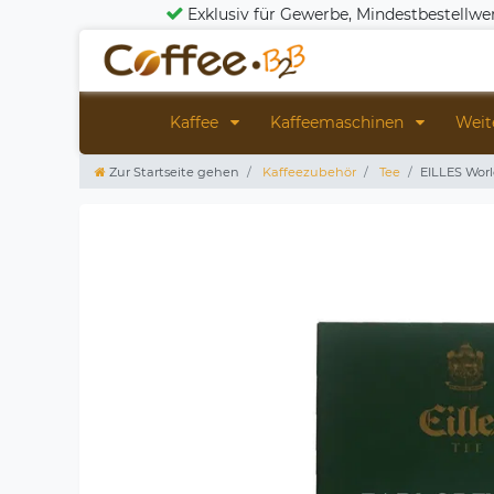
Exklusiv für Gewerbe, Mindestbestellwe
Kaffee
Kaffeemaschinen
Weit
Zur Startseite gehen
Kaffeezubehör
Tee
EILLES Worl