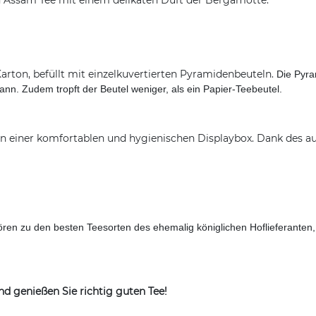
d Assam Tee mit einem delikaten Duft der Bergamotte.
Karton, befüllt mit einzelkuvertierten Pyramidenbeuteln.
Die Pyra
ann. Zudem tropft der Beutel weniger, als ein Papier-Teebeutel.
in einer komfortablen und hygienischen Displaybox. Dank des a
ren zu den besten Teesorten des ehemalig königlichen Hoflieferanten
und genießen Sie richtig guten Tee!