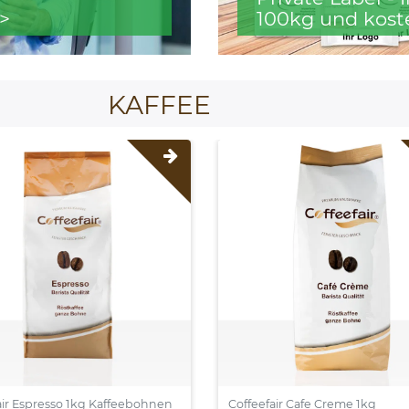
>
100kg und kost
KAFFEE
air Espresso 1kg Kaffeebohnen
Coffeefair Cafe Creme 1kg