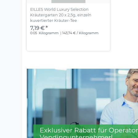
EILLES World Luxury Selection
Kräutergarten 20 x 2,5g, einzeln
kuvertierter Kräuter-Tee
7,19 € *
0.05
Kilogramm
| 143,74 € / Kilogramm
Exklusiver Rabatt für Operator
Vendingunternehmer!