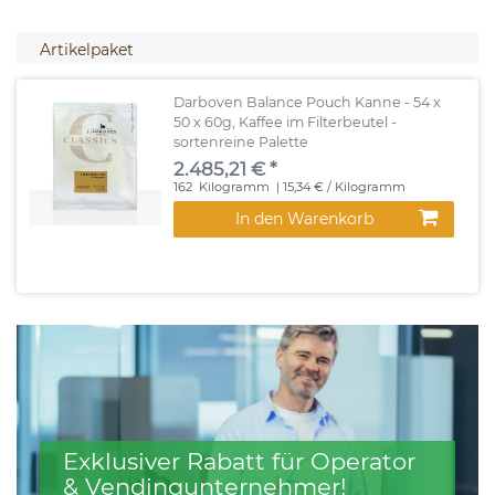
Artikelpaket
Darboven Balance Pouch Kanne - 54 x
50 x 60g, Kaffee im Filterbeutel -
sortenreine Palette
2.485,21 € *
162
Kilogramm
| 15,34 € / Kilogramm
In den Warenkorb
Exklusiver Rabatt für Operator
& Vendingunternehmer!