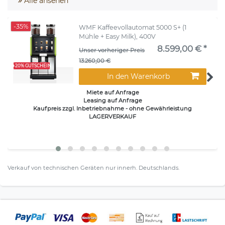
Alle ansehen
-35%
WMF Kaffeevollautomat 5000 S+ (1
Mühle + Easy Milk), 400V
8.599,00 € *
Unser vorheriger Preis
13.260,00 €
+20% GUTSCHEIN
In den Warenkorb
Miete auf Anfrage
Leasing auf Anfrage
Kaufpreis zzgl. Inbetriebnahme - ohne Gewährleistung
LAGERVERKAUF
Verkauf von technischen Geräten nur innerh. Deutschlands.