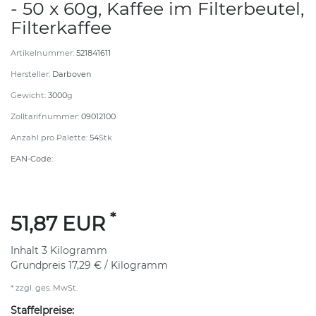
- 50 x 60g, Kaffee im Filterbeutel,
Filterkaffee
Artikelnummer:
521841611
Hersteller:
Darboven
Gewicht:
3000
g
Zolltarifnummer:
09012100
Anzahl pro Palette:
54
Stk
EAN-Code:
*
51,87 EUR
Inhalt
3
Kilogramm
Grundpreis
17,29 € / Kilogramm
* zzgl. ges. MwSt.
Staffelpreise: