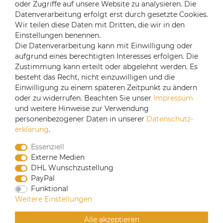
oder Zugriffe auf unsere Website zu analysieren. Die
Mein Konto
Datenverarbeitung erfolgt erst durch gesetzte Cookies.
Login
Wir teilen diese Daten mit Dritten, die wir in den
Einstellungen benennen.
Registrieren
Die Datenverarbeitung kann mit Einwilligung oder
aufgrund eines berechtigten Interesses erfolgen. Die
Versandpartner
Zustimmung kann erteilt oder abgelehnt werden. Es
besteht das Recht, nicht einzuwilligen und die
Einwilligung zu einem späteren Zeitpunkt zu ändern
oder zu widerrufen. Beachten Sie unser
Impressum
und weitere Hinweise zur Verwendung
personenbezogener Daten in unserer
Daten­schutz­
erklärung
.
Essenziell
Externe Medien
DHL Wunschzustellung
PayPal
Funktional
CoffeeB2B hat eine Einkaufsvereinbarung mit
Weitere Einstellungen
Coffeefair. Sollten Sie den Mindestbestellwert nicht
erreichen, können Sie bei www.coffeefair.de bestellen.
Alle akzeptieren