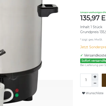
Unser vorheriger Pr
135,97
Inhalt
1
Stück
Grundpreis
135
* zzgl. ges. MwSt.
Jetzt Sonderpre
✓
Versandkoste
Sofort versandfe
Bei Lieferung per S
Wunschliste