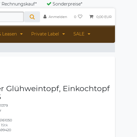
Rechnungskauf*
Sonderpreise*
Anmelden
0
0,00 EUR
& Leasen
Private Label
SALE
r Glühweintopf, Einkochtopf
S
11379
r
5161050
:
1
Stk
499420