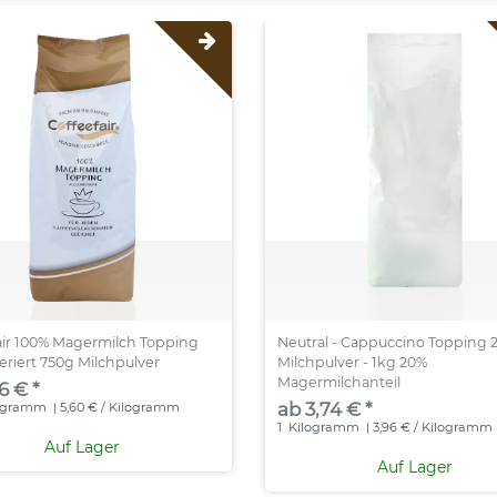
air 100% Magermilch Topping
Neutral - Cappuccino Topping 
riert 750g Milchpulver
Milchpulver - 1kg 20%
Magermilchanteil
6 € *
ab 3,74 € *
ogramm
| 5,60 € / Kilogramm
1
Kilogramm
| 3,96 € / Kilogramm
Auf Lager
Auf Lager