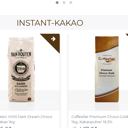
INSTANT-KAKAO
uten VH10 Dark Dream Choco
Coffeefair Premium Choco Gol
akao 1kg
1kg, Kakaopulver 16,5%