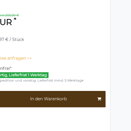
eis 205,00 €
*
 EUR
,97 € / Stück
ise anfragen >>
nfrei*
rtig, Lieferfrist 1 Werktag
pedition und vorrätig: Lieferfrist mind. 5 Werktage
In den Warenkorb