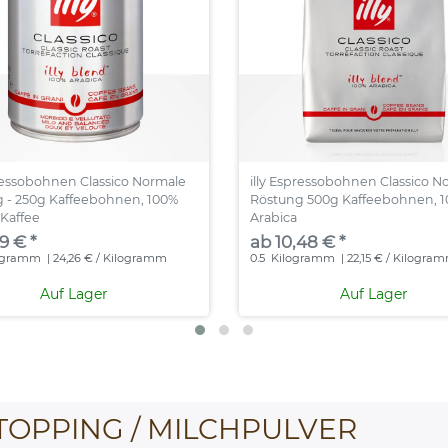
pressobohnen Classico Normale
illy Espressobohnen Classico N
 - 250g Kaffeebohnen, 100%
Röstung 500g Kaffeebohnen, 
 Kaffee
Arabica
9 € *
ab 10,48 € *
ogramm
| 24,26 € / Kilogramm
0.5
Kilogramm
| 22,15 € / Kilogra
Auf Lager
Auf Lager
TOPPING / MILCHPULVER