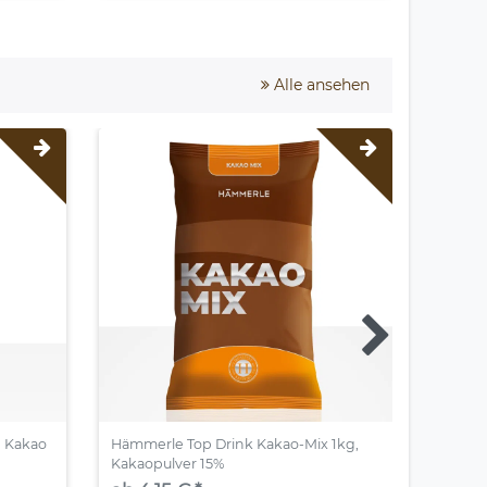
Alle ansehen
d Kakao
Hämmerle Top Drink Kakao-Mix 1kg,
Neutra
Kakaopulver 15%
16,5% -