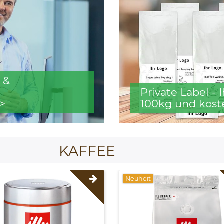
 &
Private Label -
>
100kg und kost
KAFFEE
Neuheit