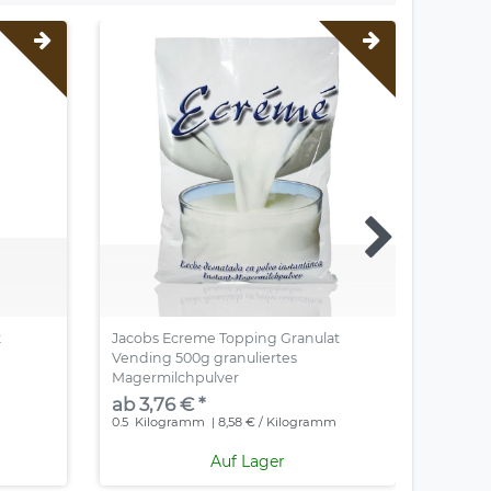
2
Jacobs Ecreme Topping Granulat
Coffeef
Vending 500g granuliertes
Milchp
Magermilchpulver
ab 3,
ab 3,76 € *
0.75
Ki
0.5
Kilogramm
| 8,58 € / Kilogramm
Auf Lager