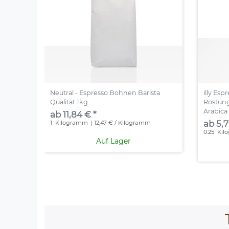
Neutral - Espresso Bohnen Barista
illy Es
Qualität 1kg
Röstung
Arabica
ab 11,84 € *
ab 5,7
1
Kilogramm
| 12,47 € / Kilogramm
0.25
Kil
Auf Lager