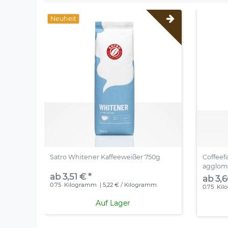
Neuheit
Satro Whitener Kaffeeweißer 750g
Coffeef
agglome
ab 3,51 € *
ab 3,6
0.75
Kilogramm
| 5,22 € / Kilogramm
0.75
Kil
Auf Lager