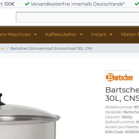
rt 100€
Versandkostenfrei innerhalb Deutschlands*
ere Maschinen
Kaffeezubehör
Instant
Mieten 
her
Bartscher Glühweintopf, Einkochtopf 30L, CNS
Bartsche
30L, CN
Artikelnummer:
99
Hersteller:
Bartsche
Gewicht:
5600
g
Zolltarifnummer:
8
Anzahl pro Palette
EAN-Code:
4015613