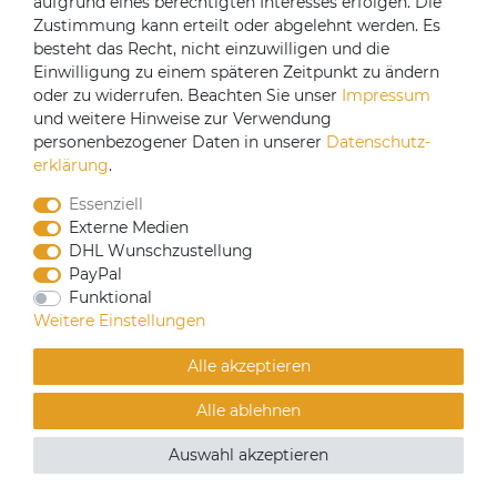
aufgrund eines berechtigten Interesses erfolgen. Die
Versandpartner
Zustimmung kann erteilt oder abgelehnt werden. Es
besteht das Recht, nicht einzuwilligen und die
Einwilligung zu einem späteren Zeitpunkt zu ändern
oder zu widerrufen. Beachten Sie unser
Impressum
und weitere Hinweise zur Verwendung
personenbezogener Daten in unserer
Daten­schutz­
erklärung
.
Essenziell
Externe Medien
DHL Wunschzustellung
PayPal
CoffeeB2B hat eine Einkaufsvereinbarung mit
Funktional
Coffeefair. Sollten Sie den Mindestbestellwert nicht
Weitere Einstellungen
erreichen, können Sie bei www.coffeefair.de bestellen.
Alle akzeptieren
Verkauf nur an gewerbliche Kunden | Mindestbestellwert
Alle ablehnen
100€
© Copyright 2019 Alle Rechte vorbehalten. | webshop by
Auswahl akzeptieren