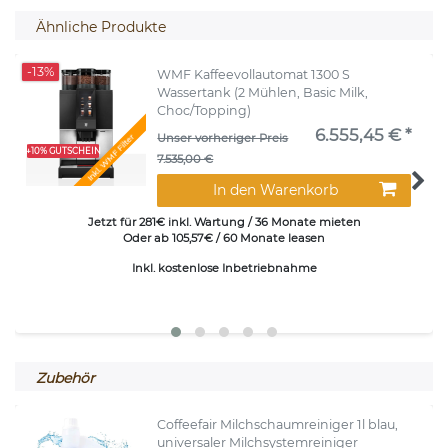
Ähnliche Produkte
-13%
WMF Kaffeevollautomat 1300 S
Wassertank (2 Mühlen, Basic Milk,
Choc/Topping)
6.555,45 € *
Unser vorheriger Preis
Inkl. WMF Filter
+10% GUTSCHEIN
7.535,00 €
In den Warenkorb
Jetzt für 281€ inkl. Wartung / 36 Monate mieten
Oder ab 105,57€ / 60 Monate leasen
Inkl. kostenlose Inbetriebnahme
Zubehör
Coffeefair Milchschaumreiniger 1l blau,
universaler Milchsystemreiniger