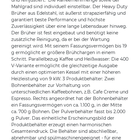
und feinjustiert. Die Kaffeemehlmenge sowie der
Mahlgrad sind individuell einstellbar. Der Heavy Duty
Brüher aus Edelstahl, ist äußerst strapazierfähig und
garantiert beste Performance und höchste
Zuverlässigkeit über eine lange Lebensdauer hinweg.
Der Brüher ist fest eingebaut und benötigt keine
zusätzliche Reinigung, da er bei der Wartung
gereinigt wird. Mit seinem Fassungsvermögen bis 19
g ermöglicht er größere Brühchargen in einem
Schritt. Parallelbezug Kaffee und Heißwasser: Die 400
V-Variante ermöglicht die gleichzeitige Ausgabe
durch einen optimierten Kessel mit einer höheren
Heizleistung von 9 kW. 3 Produktbehälter: Zwei
Bohnenbehälter zur Vorhaltung von
unterschiedlichen Kaffeebohnen, z.B. Cafe Creme und
Espresso. Rechts angeordnet hat der Bohnenbehälter
ein Fassungsvermögen von ca. 1.100 g, in der Mitte
ca. 700 g Bohnen. Der Pulverbehälter fasst bis 2.000
g Pulver. Das einheitliche Erscheinungsbild der
Produktbehälter erzeugt einen harmonischen
Gesamteindruck. Die Behälter sind abschließbar,
abnehmbar und spülmaschinengeeignet - für eine