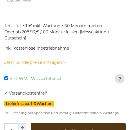
* zzgl. ges. MwSt.
Jetzt für 391€ inkl. Wartung / 60 Monate mieten
Oder ab 208,93,€ / 60 Monate leasen [Messeaktion +
Gutschein]
Inkl. kostenlose Inbetriebnahme
Jetzt Sonderpreise anfragen >>
Inkl. WMF Wasserfilterset
?
✓
Versandkostenfrei*
Lieferfrist ca. 1-3 Wochen
Bei Lieferung per Spedition und vorrätig: Lieferfrist mind. 5 Werktage