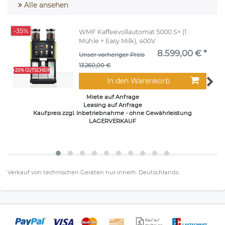
Alle ansehen
-35%
WMF Kaffeevollautomat 5000 S+ (1
Mühle + Easy Milk), 400V
8.599,00 € *
Unser vorheriger Preis
13.260,00 €
+20% GUTSCHEIN
In den Warenkorb
Miete auf Anfrage
Leasing auf Anfrage
Kaufpreis zzgl. Inbetriebnahme - ohne Gewährleistung
LAGERVERKAUF
Verkauf von technischen Geräten nur innerh. Deutschlands.