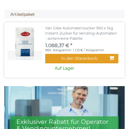
Artikelpaket
Van Gilse Automatenzucker 960 x 1kg
Instant-Zucker für Vending-Automaten
- sortenreine Palette
1.088,37 € *
960
Kilogramm
| 1,13 € / Kilogramm
In den Warenkorb
Auf Lager
Exklusiver Rabatt für Operator
& Vendingunternehmer!