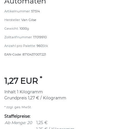
Automaten
Artikelnummer:
57514
Hersteller:
Van Gilse
Gewicht:
1000
g
Zolltarifnummer:
17019910
Anzahl pro Palette:
960
Stk
EAN-Code:
8710437007221
*
1,27 EUR
Inhalt
1
Kilogramm
Grundpreis
1,27 € / Kilogramm
* zzgl. ges. MwSt.
Staffelpreise:
Ab Menge: 20
1,25 €