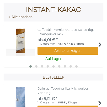
INSTANT-KAKAO
Alle ansehen
Coffeefair Premium Choco Kakao 1kg,
Kakaopulver 14%
ab 4,01 € *
1
Kilogramm
| 4,57 € / Kilogramm
Artikel anzeigen
Auf Lager
BESTSELLER
Dallmayr Topping 1kg Milchpulver
Vending
ab 6,12 € *
1
Kilogramm
| 6,81 € / Kilogramm