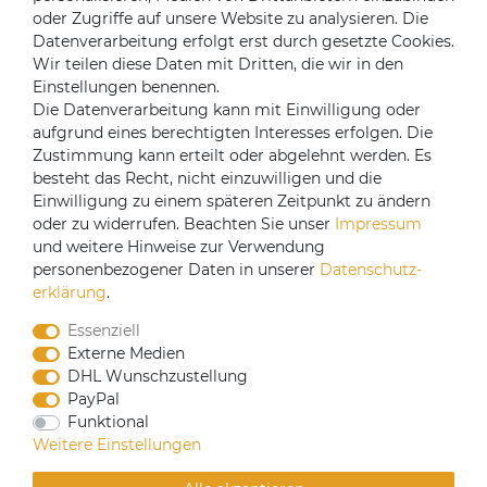
oder Zugriffe auf unsere Website zu analysieren. Die
Mein Konto
Datenverarbeitung erfolgt erst durch gesetzte Cookies.
Login
Wir teilen diese Daten mit Dritten, die wir in den
Einstellungen benennen.
Registrieren
Die Datenverarbeitung kann mit Einwilligung oder
aufgrund eines berechtigten Interesses erfolgen. Die
Versandpartner
Zustimmung kann erteilt oder abgelehnt werden. Es
besteht das Recht, nicht einzuwilligen und die
Einwilligung zu einem späteren Zeitpunkt zu ändern
oder zu widerrufen. Beachten Sie unser
Impressum
und weitere Hinweise zur Verwendung
personenbezogener Daten in unserer
Daten­schutz­
erklärung
.
Essenziell
Externe Medien
DHL Wunschzustellung
PayPal
Funktional
CoffeeB2B hat eine Einkaufsvereinbarung mit
Weitere Einstellungen
Coffeefair. Sollten Sie den Mindestbestellwert nicht
erreichen, können Sie bei www.coffeefair.de bestellen.