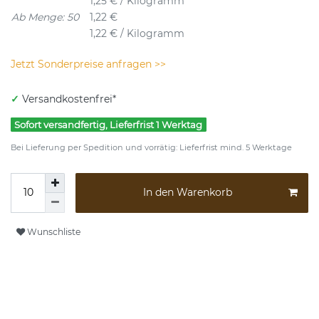
1,25 € / Kilogramm
Ab Menge: 50
1,22 €
1,22 € / Kilogramm
Jetzt Sonderpreise anfragen >>
✓
Versandkostenfrei*
Sofort versandfertig, Lieferfrist 1 Werktag
Bei Lieferung per Spedition und vorrätig: Lieferfrist mind. 5 Werktage
In den Warenkorb
Wunschliste