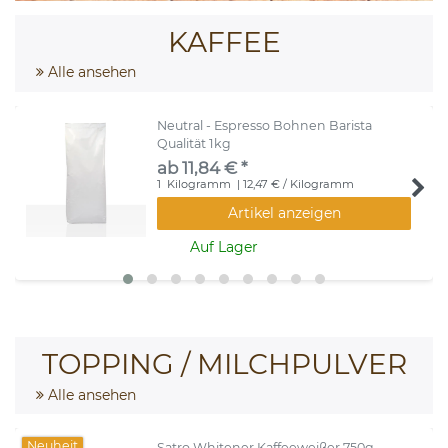
KAFFEE
Alle ansehen
Neutral - Espresso Bohnen Barista
Qualität 1kg
ab 11,84 € *
1
Kilogramm
| 12,47 € / Kilogramm
Artikel anzeigen
Auf Lager
TOPPING / MILCHPULVER
Alle ansehen
Neuheit
Satro Whitener Kaffeeweißer 750g