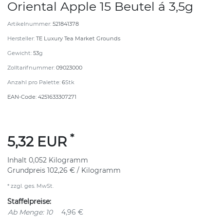
Oriental Apple 15 Beutel á 3,5g
Artikelnummer:
521841378
Hersteller:
TE Luxury Tea Market Grounds
Gewicht:
53
g
Zolltarifnummer:
09023000
Anzahl pro Palette:
6
Stk
EAN-Code:
4251633307271
*
5,32 EUR
Inhalt
0,052
Kilogramm
Grundpreis
102,26 € / Kilogramm
* zzgl. ges. MwSt.
Staffelpreise:
Ab Menge: 10
4,96 €