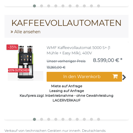
KAFFEEVOLLAUTOMATEN
Alle ansehen
-35%
WMF Kaffeevollautomat 5000 S+ (1
Mühle + Easy Milk), 400V
8.599,00 € *
Unser vorheriger Preis
13.260,00 €
+20% GUTSCHEIN
In den Warenkorb
Miete auf Anfrage
Leasing auf Anfrage
Kaufpreis zzgl. Inbetriebnahme - ohne Gewährleistung
LAGERVERKAUF
Verkauf von technischen Geräten nur innerh. Deutschlands.