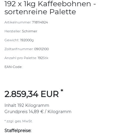
192 x 1kg Kaffeebohnen -
sortenreine Palette
Artikelnummer:
718114924
Hersteller:
Schirmer
Gewicht:
192000
g
Zolltarifnummer:
09012100
Anzahl pro Palette:
192
Stk
EAN-Code:
*
2.859,34 EUR
Inhalt
192
Kilogramm
Grundpreis
14,89 € / Kilogramm
* zzgl. ges. MwSt.
Staffelpreise: