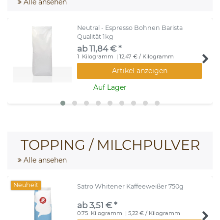
Alle ansehen
Neutral - Espresso Bohnen Barista
Qualität 1kg
ab 11,84 € *
1
Kilogramm
| 12,47 € / Kilogramm
Artikel anzeigen
Auf Lager
TOPPING / MILCHPULVER
Alle ansehen
Neuheit
Satro Whitener Kaffeeweißer 750g
ab 3,51 € *
0.75
Kilogramm
| 5,22 € / Kilogramm