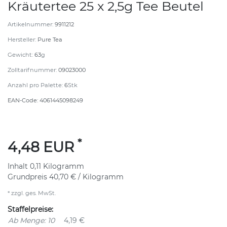
Kräutertee 25 x 2,5g Tee Beutel
Artikelnummer:
9911212
Hersteller:
Pure Tea
Gewicht:
63
g
Zolltarifnummer:
09023000
Anzahl pro Palette:
6
Stk
EAN-Code:
4061445098249
*
4,48 EUR
Inhalt
0,11
Kilogramm
Grundpreis
40,70 € / Kilogramm
* zzgl. ges. MwSt.
Staffelpreise:
Ab Menge: 10
4,19 €