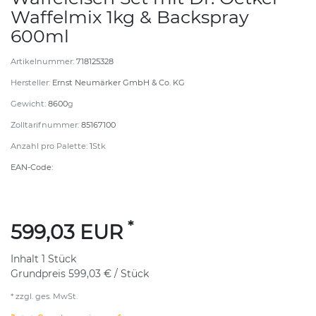
Waffelmix 1kg & Backspray
600ml
Artikelnummer:
718125328
Hersteller:
Ernst Neumärker GmbH & Co. KG
Gewicht:
8600
g
Zolltarifnummer:
85167100
Anzahl pro Palette:
1
Stk
EAN-Code:
*
599,03 EUR
Inhalt
1
Stück
Grundpreis
599,03 € / Stück
* zzgl. ges. MwSt.