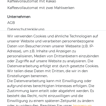
Kaffeevollautomat mit Kakao
Kaffeevollautomat mit zwei Mahlwerken
Unternehmen
AGB
Datenschutzerklärung
Widerrufsrecht
Wir verwenden Cookies und ähnliche Technologien auf
unserer Website und verarbeiten personenbezogene
Impressum
Daten von Besucher:innen unserer Webseite (z.B. IP-
Kontakt
Adresse), um z.B. Inhalte und Anzeigen zu
Über uns
personalisieren, Medien von Drittanbietern einzubinden
oder Zugriffe auf unsere Website zu analysieren. Die
Mein Konto
Datenverarbeitung erfolgt erst durch gesetzte Cookies.
Login
Wir teilen diese Daten mit Dritten, die wir in den
Einstellungen benennen.
Registrieren
Die Datenverarbeitung kann mit Einwilligung oder
aufgrund eines berechtigten Interesses erfolgen. Die
Versandpartner
Zustimmung kann erteilt oder abgelehnt werden. Es
besteht das Recht, nicht einzuwilligen und die
Einwilligung zu einem späteren Zeitpunkt zu ändern
oder zu widerrufen. Beachten Sie unser
Impressum