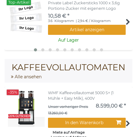
Top-Artikel
Private Label Zuckersticks 1000 x 3,6g
Portions-Zucker mit eigenem Logo
10,58 € *
3.6
Kilogramm
| 2,94 € / Kilogramm
Artikel anzeigen
Auf Lager
KAFFEEVOLLAUTOMATEN
Alle ansehen
-35%
WMF Kaffeevollautomat 5000 S+ (1
Mühle + Easy Milk), 400V
8.599,00 € *
Unser vorheriger Preis
13.260,00 €
+20% GUTSCHEIN
In den Warenkorb
Miete auf Anfrage