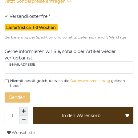
Jetzt Sonderpreise anfragen >>
✓
Versandkostenfrei*
Lieferfrist ca. 1-3 Wochen
Bei Lieferung per Spedition und vorrätig: Lieferfrist mind. 5 Werktage
Gerne informieren wir Sie, sobald der Artikel wieder
verfügbar ist.
E-MAIL-ADRESSE
Hiermit bestätige ich, dass ich die
Daten­schutz­erklärung
gelesen
*
habe.
Senden
In den Warenkorb
Wunschliste