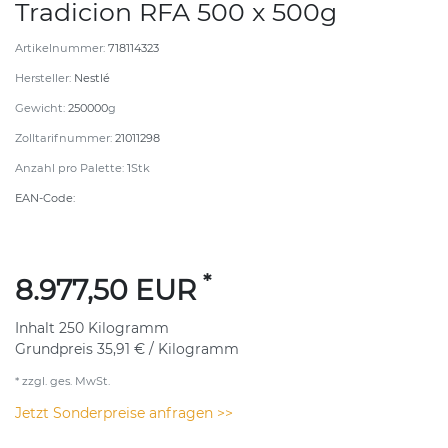
Tradicion RFA 500 x 500g
Artikelnummer:
718114323
Hersteller:
Nestlé
Gewicht:
250000
g
Zolltarifnummer:
21011298
Anzahl pro Palette:
1
Stk
EAN-Code:
*
8.977,50 EUR
Inhalt
250
Kilogramm
Grundpreis
35,91 € / Kilogramm
* zzgl. ges. MwSt.
Jetzt Sonderpreise anfragen >>