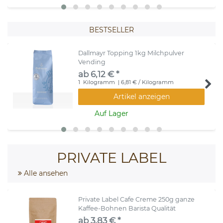
BESTSELLER
Dallmayr Topping 1kg Milchpulver
Vending
ab 6,12 € *
1
Kilogramm
| 6,81 € / Kilogramm
Artikel anzeigen
Auf Lager
PRIVATE LABEL
Alle ansehen
Private Label Cafe Creme 250g ganze
Kaffee-Bohnen Barista Qualität
ab 3,83 € *