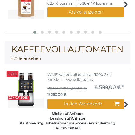
0.25
Kilogramm
| 16,26 € / Kilogramm
Artikel anzeigen
KAFFEEVOLLAUTOMATEN
Alle ansehen
-35%
WMF Kaffeevollautomat 5000 S+ (1
Mühle + Easy Milk), 400V
8.599,00 € *
Unser vorheriger Preis
13.260,00 €
+20% GUTSCHEIN
In den Warenkorb
Miete auf Anfrage
Leasing auf Anfrage
Kaufpreis zzgl. Inbetriebnahme - ohne Gewährleistung
LAGERVERKAUF