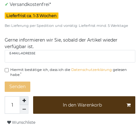
✓
Versandkostenfrei*
Lieferfrist ca. 1-3 Wochen
Bei Lieferung per Spedition und vorrätig: Lieferfrist mind. 5 Werktage
Gerne informieren wir Sie, sobald der Artikel wieder
verfügbar ist.
E-MAIL-ADRESSE
Hiermit bestätige ich, dass ich die
Daten­schutz­erklärung
gelesen
*
habe.
Senden
In den Warenkorb
Wunschliste