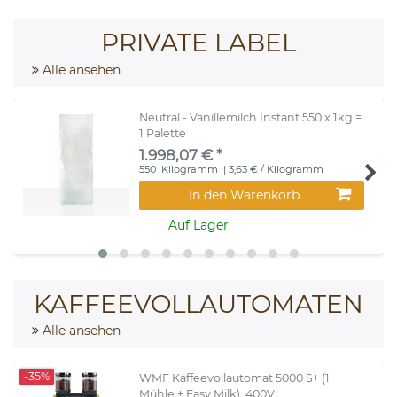
PRIVATE LABEL
Alle ansehen
Neutral - Vanillemilch Instant 550 x 1kg =
1 Palette
1.998,07 € *
550
Kilogramm
| 3,63 € / Kilogramm
In den Warenkorb
Auf Lager
KAFFEEVOLLAUTOMATEN
Alle ansehen
-35%
WMF Kaffeevollautomat 5000 S+ (1
Mühle + Easy Milk), 400V