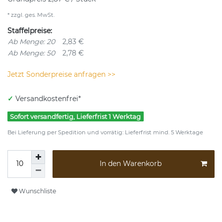
* zzgl. ges. MwSt.
Staffelpreise:
Ab Menge: 20
2,83 €
Ab Menge: 50
2,78 €
Jetzt Sonderpreise anfragen >>
✓
Versandkostenfrei*
Sofort versandfertig, Lieferfrist 1 Werktag
Bei Lieferung per Spedition und vorrätig: Lieferfrist mind. 5 Werktage
In den Warenkorb
Wunschliste