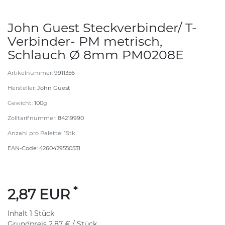
John Guest Steckverbinder/ T-
Verbinder- PM metrisch,
Schlauch Ø 8mm PM0208E
Artikelnummer:
9911356
Hersteller:
John Guest
Gewicht:
100
g
Zolltarifnummer:
84219990
Anzahl pro Palette:
1
Stk
EAN-Code:
4260429550531
*
2,87 EUR
Inhalt
1
Stück
Grundpreis
2,87 € / Stück