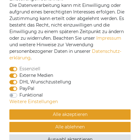
Registrieren
Die Datenverarbeitung kann mit Einwilligung oder
aufgrund eines berechtigten Interesses erfolgen. Die
Versandpartner
Zustimmung kann erteilt oder abgelehnt werden. Es
besteht das Recht, nicht einzuwilligen und die
Einwilligung zu einem späteren Zeitpunkt zu ändern
oder zu widerrufen. Beachten Sie unser
Impressum
und weitere Hinweise zur Verwendung
personenbezogener Daten in unserer
Daten­schutz­
erklärung
.
Essenziell
Externe Medien
DHL Wunschzustellung
PayPal
CoffeeB2B hat eine Einkaufsvereinbarung mit
Funktional
Coffeefair. Sollten Sie den Mindestbestellwert nicht
Weitere Einstellungen
erreichen, können Sie bei www.coffeefair.de bestellen.
Alle akzeptieren
Verkauf nur an gewerbliche Kunden | Mindestbestellwert
Alle ablehnen
100€
© Copyright 2019 Alle Rechte vorbehalten. | webshop by
Auswahl akzeptieren