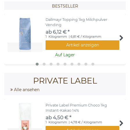
BESTSELLER
Dallmayr Topping 1kg Milchpulver
Vending
ab 6,12 € *
1
Kilogramm
| 6,81 € / Kilogramm
Artikel anzeigen
Auf Lager
PRIVATE LABEL
Alle ansehen
Private Label Premium Choco 1kg
Instant-Kakao 14%
ab 4,50 € *
1
Kilogramm
| 4,78 € / Kilogramm