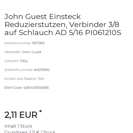
John Guest Einsteck
Reduzierstutzen, Verbinder 3/8
auf Schlauch AD 5/16 PI061210S
Artikelnummer:
9911369
Hersteller:
John Guest
Gewicht:
100
g
Zolltarifnummer:
84219990
Anzahl pro Palette:
1
Stk
EAN-Code:
4260429550685
*
2,11 EUR
Inhalt
1
Stück
Grundpreis
2,11 € / Stück