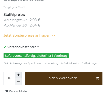
* zzgl. ges. MwSt.
Staffelpreise:
Ab Menge: 20
2,08 €
Ab Menge: 50
2,04 €
Jetzt Sonderpreise anfragen >>
✓
Versandkostenfrei*
Sofort versandfertig, Lieferfrist 1 Werktag
Bei Lieferung per Spedition und vorrätig: Lieferfrist mind. 5 Werktage
In den Warenkorb
Wunschliste