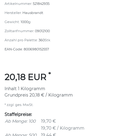
Artikelnummer:
521842935
Hersteller:
Hausbrandt
Gewicht:
1000
g
Zolltarifnummer:
09012100
Anzahl pro Palette:
360
Stk
EAN-Code:
8006980152557
*
20,18 EUR
Inhalt
1
Kilogramm
Grundpreis
20,18 € / Kilogramm
* zzgl. ges. MwSt.
Staffelpreise:
Ab Menge: 100
19,70 €
19,70 € / Kilogramm
Ab Menge: 500
19,44 €