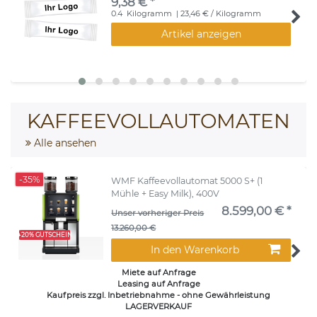
9,38 € *
0.4
Kilogramm
| 23,46 € / Kilogramm
Artikel anzeigen
KAFFEEVOLLAUTOMATEN
Alle ansehen
-35%
WMF Kaffeevollautomat 5000 S+ (1
Mühle + Easy Milk), 400V
8.599,00 € *
Unser vorheriger Preis
13.260,00 €
+20% GUTSCHEIN
In den Warenkorb
Miete auf Anfrage
Leasing auf Anfrage
Kaufpreis zzgl. Inbetriebnahme - ohne Gewährleistung
LAGERVERKAUF