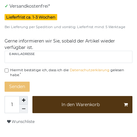
✓
Versandkostenfrei*
Lieferfrist ca. 1-3 Wochen
Bei Lieferung per Spedition und vorrätig: Lieferfrist mind. 5 Werktage
Gerne informieren wir Sie, sobald der Artikel wieder
verfügbar ist.
E-MAIL-ADRESSE
Hiermit bestätige ich, dass ich die
Daten­schutz­erklärung
gelesen
*
habe.
Senden
In den Warenkorb
Wunschliste