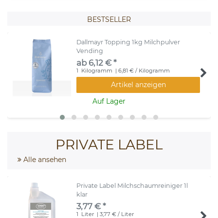
BESTSELLER
Dallmayr Topping 1kg Milchpulver
Vending
ab 6,12 € *
1
Kilogramm
| 6,81 € / Kilogramm
Artikel anzeigen
Auf Lager
PRIVATE LABEL
Alle ansehen
Private Label Milchschaumreiniger 1l
klar
3,77 € *
1
Liter
| 3,77 € / Liter