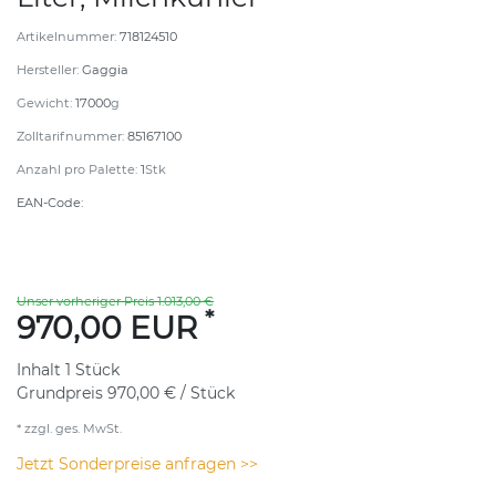
Artikelnummer:
718124510
Hersteller:
Gaggia
Gewicht:
17000
g
Zolltarifnummer:
85167100
Anzahl pro Palette:
1
Stk
EAN-Code:
Unser vorheriger Preis 1.013,00 €
*
970,00 EUR
Inhalt
1
Stück
Grundpreis
970,00 € / Stück
* zzgl. ges. MwSt.
Jetzt Sonderpreise anfragen >>