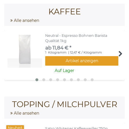
KAFFEE
Alle ansehen
Neutral - Espresso Bohnen Barista
Qualität 1kg
ab 11,84 € *
1
Kilogramm
| 12,47 € / Kilogramm
Artikel anzeigen
Auf Lager
TOPPING / MILCHPULVER
Alle ansehen
Neuheit
Satro Whitener Kaffeeweißer 750g