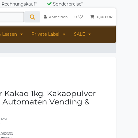
Rechnungskauf*
Sonderpreise*
Anmelden
0
0,00 EUR
& Leasen
Private Label
SALE
 Kakao 1kg, Kakaopulver
ür Automaten Vending &
11231
r
8062030