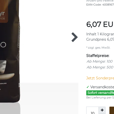
Anzahl pro Palette
EAN-Code:
4008167
6,07 E
Inhalt
1
Kilogr
Grundpreis
6,0
* zzgl. ges. MwSt.
Staffelpreise:
Ab Menge: 100
Ab Menge: 500
Jetzt Sonderpre
✓
Versandkoste
Sofort versandfe
Bei Lieferung per S