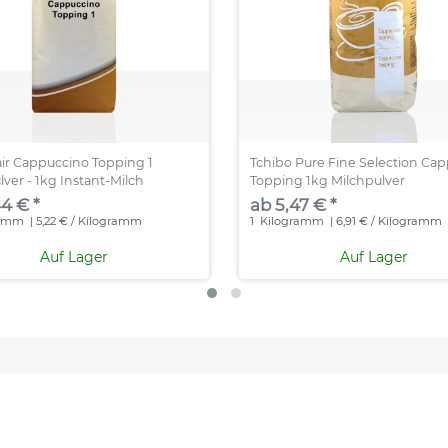
air Cappuccino Topping 1
Tchibo Pure Fine Selection Ca
lver - 1kg Instant-Milch
Topping 1kg Milchpulver
4 € *
ab 5,47 € *
ramm
| 5,22 € / Kilogramm
1
Kilogramm
| 6,91 € / Kilogramm
Auf Lager
Auf Lager