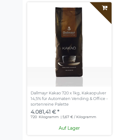
Dallmayr Kakao 720 x 1kg, Kakaopulver
14,5% für Automaten Vending & Office -
sortenreine Palette
4.081,41 € *
720
Kilogramm
| 5,67 € / Kilogramm
Auf Lager