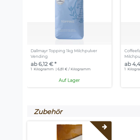
Dallmayr Topping 1kg Milchpulver
Coffeef
Vending
Milchpu
ab 6,12 € *
ab 4,4
1
Kilogramm
| 6,81 € / Kilogramm
1
Kilog
Auf Lager
Zubehör