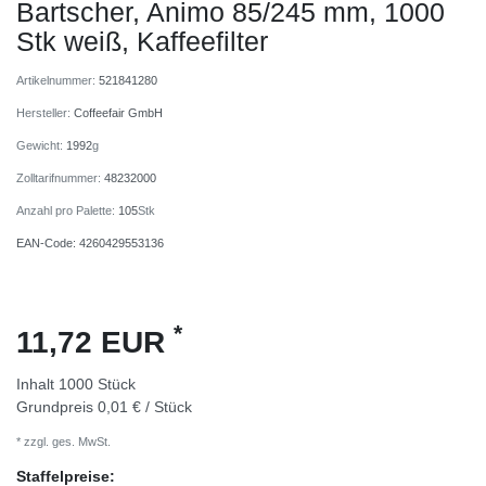
Bartscher, Animo 85/245 mm, 1000
Stk weiß, Kaffeefilter
Artikelnummer:
521841280
Hersteller:
Coffeefair GmbH
Gewicht:
1992
g
Zolltarifnummer:
48232000
Anzahl pro Palette:
105
Stk
EAN-Code:
4260429553136
*
11,72 EUR
Inhalt
1000
Stück
Grundpreis
0,01 € / Stück
* zzgl. ges. MwSt.
Staffelpreise: