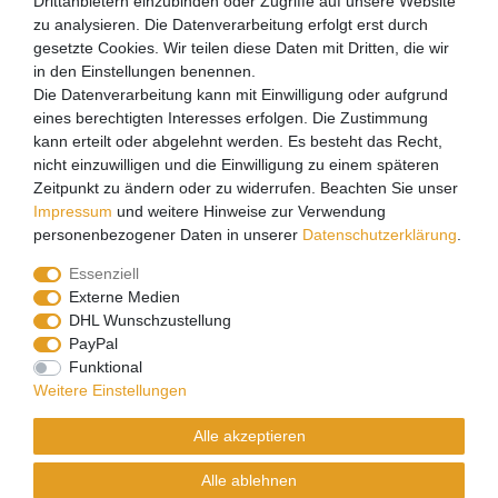
Drittanbietern einzubinden oder Zugriffe auf unsere Website
Login
zu analysieren. Die Datenverarbeitung erfolgt erst durch
gesetzte Cookies. Wir teilen diese Daten mit Dritten, die wir
Registrieren
in den Einstellungen benennen.
Die Datenverarbeitung kann mit Einwilligung oder aufgrund
Versandpartner
eines berechtigten Interesses erfolgen. Die Zustimmung
kann erteilt oder abgelehnt werden. Es besteht das Recht,
nicht einzuwilligen und die Einwilligung zu einem späteren
Zeitpunkt zu ändern oder zu widerrufen. Beachten Sie unser
Impressum
und weitere Hinweise zur Verwendung
personenbezogener Daten in unserer
Daten­schutz­erklärung
.
Essenziell
Externe Medien
DHL Wunschzustellung
PayPal
Funktional
CoffeeB2B hat eine Einkaufsvereinbarung mit Coffeefair.
Weitere Einstellungen
Sollten Sie den Mindestbestellwert nicht erreichen, können
Alle akzeptieren
Sie bei www.coffeefair.de bestellen.
Alle ablehnen
Verkauf nur an gewerbliche Kunden | Mindestbestellwert 100€