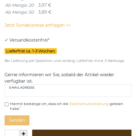
Ab Menge: 20
3,97 €
Ab Menge: 50
3,89 €
Jetzt Sonderpreise anfragen >>
✓
Versandkostenfrei*
Lieferfrist ca. 1-3 Wochen
Bei Lieferung per Spedition und vorrätig: Lieferfrist mind. 5 Werktage
Gerne informieren wir Sie, sobald der Artikel wieder
verfügbar ist.
E-MAIL-ADRESSE
Hiermit bestätige ich, dass ich die
Daten­schutz­erklärung
gelesen
*
habe.
Senden