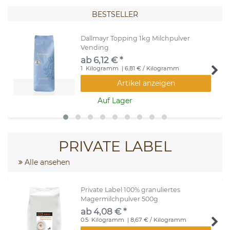
BESTSELLER
Dallmayr Topping 1kg Milchpulver
Vending
ab 6,12 € *
1
Kilogramm
| 6,81 € / Kilogramm
Artikel anzeigen
Auf Lager
PRIVATE LABEL
Alle ansehen
Private Label 100% granuliertes
Magermilchpulver 500g
ab 4,08 € *
0.5
Kilogramm
| 8,67 € / Kilogramm