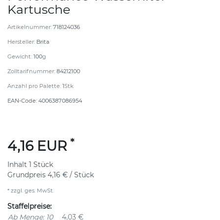
Kartusche
Artikelnummer:
718124036
Hersteller:
Brita
Gewicht:
100
g
Zolltarifnummer:
84212100
Anzahl pro Palette:
1
Stk
EAN-Code:
4006387086954
*
4,16 EUR
Inhalt
1
Stück
Grundpreis
4,16 € / Stück
* zzgl. ges. MwSt.
Staffelpreise:
Ab Menge: 10
4,03 €