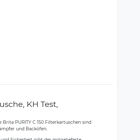
tusche, KH Test,
e Brita PURITY C 150 Filterkartuschen sind
ämpfer und Backöfen.
und Sicherheit gibt der mitgelieferte