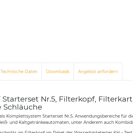
Technische Daten
Downloads
Angebot anfordern
Starterset Nr.5, Filterkopf, Filterkar
e Schläuche
r als Komplettsystem Starterset Nr.5. Anwendungsbereiche für di
Heiß- und Kaltgetränkeautomaten, unter Anderem auch Kombid
schnitts im Filterkopf im Paket der Wasserhärtetester KH – Test 