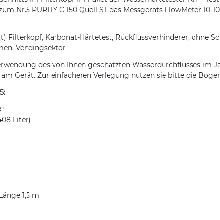
um Nr.5 PURITY C 150 Quell ST das Messgeräts FlowMeter 10-100
tt) Filterkopf, Karbonat-Härtetest, Rückflussverhinderer, ohne S
men, Vendingsektor
 Verwendung des von Ihnen geschätzten Wasserdurchflusses im Ja
m Gerät. Zur einfacheren Verlegung nutzen sie bitte die Bogen 
5:
8"
408 Liter)
 Länge 1,5 m