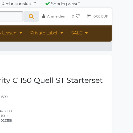
Rechnungskauf*
Sonderpreise*
Anmelden
0
0,00 EUR
& Leasen
Private Label
SALE
ity C 150 Quell ST Starterset
11509
4212100
:
1
Stk
7022358