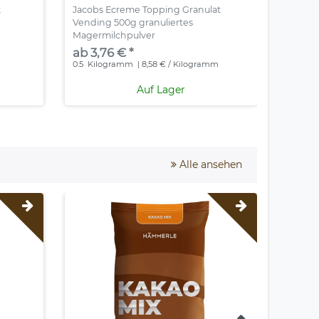
2
Jacobs Ecreme Topping Granulat
Coffeef
Vending 500g granuliertes
Pulver
Magermilchpulver
ab 3,
ab 3,76 € *
1
Kilog
0.5
Kilogramm
| 8,58 € / Kilogramm
Auf Lager
Alle ansehen