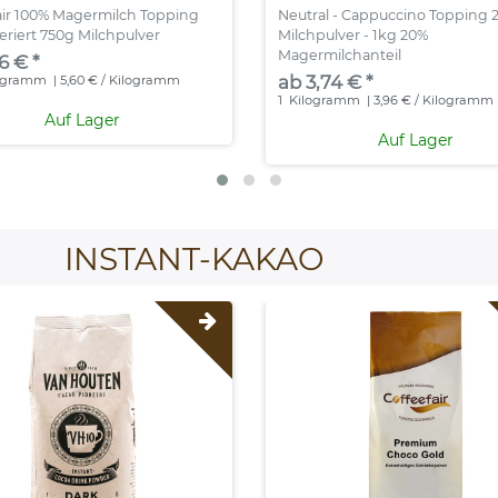
air 100% Magermilch Topping
Neutral - Cappuccino Topping 
riert 750g Milchpulver
Milchpulver - 1kg 20%
Magermilchanteil
6 € *
ab 3,74 € *
ogramm
| 5,60 € / Kilogramm
1
Kilogramm
| 3,96 € / Kilogramm
Auf Lager
Auf Lager
INSTANT-KAKAO