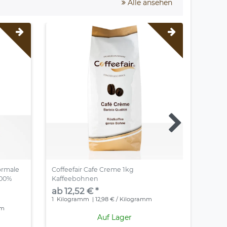
Alle ansehen
ormale
Coffeefair Cafe Creme 1kg
Neutral
100%
Kaffeebohnen
1kg Ka
ab 12,52 € *
ab 12,
1
Kilogramm
| 12,98 € / Kilogramm
1
Kilog
mm
Auf Lager