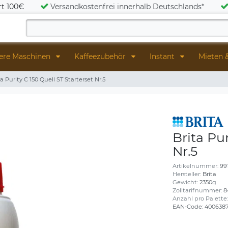
rt 100€
Versandkostenfrei innerhalb Deutschlands*
ere Maschinen
Kaffeezubehör
Instant
Mieten 
ta Purity C 150 Quell ST Starterset Nr.5
Brita Pur
Nr.5
Artikelnummer:
99
Hersteller:
Brita
Gewicht:
2350
g
Zolltarifnummer:
8
Anzahl pro Palette
EAN-Code:
400638