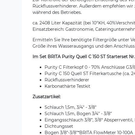
Rückflussverhinderer. Außerdem empfehlen wir z
während des Betriebes.
ca. 2408 Liter Kapazität (bei 10°KH, 40%Verschni
Einsatzbereich: Gastronomie, Cateringunterneh
Ermitteln Sie Ihre benötigte Filtergröße unter
Größe ihres Wasserausgangs und den Anschluss a
Im Set BRITA Purity Quell C 150 ST Starterset Nr.
Purity C Filterkopf 0 - 70% Anschlüsse G3/
Purity C 150 Quell ST Filterkartusche (ca. 2
Rückflussverhinderer
Karbonathärte Testkit
Zusatzartikel:
Schlauch 1,5m, 3/4" - 3/8"
Schlauch 1,5m, Bogen 3/4" - 3/8"
Eingangsschlauch 3/8”, 3/8“ Absperrventil,
Dichtungsset
Bogen 3/8"-3/8"*BRITA FlowMeter 10-100A