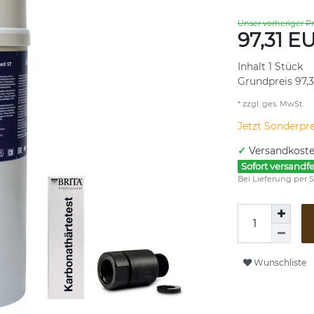
Unser vorheriger Pr
97,31 E
Inhalt
1
Stück
Grundpreis
97,3
* zzgl. ges. MwSt.
Jetzt Sonderpre
✓
Versandkoste
Sofort versandfe
Bei Lieferung per S
Wunschliste