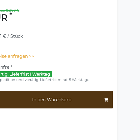
eis 152,00 €
*
UR
1 € / Stück
ise anfragen >>
nfrei*
rtig, Lieferfrist 1 Werktag
pedition und vorrätig: Lieferfrist mind. 5 Werktage
In den Warenkorb