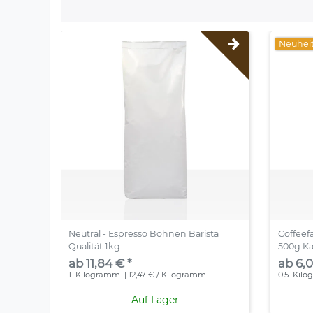
Neuhei
Neutral - Espresso Bohnen Barista
Coffeefa
Qualität 1kg
500g K
ab 11,84 € *
ab 6,0
1
Kilogramm
| 12,47 € / Kilogramm
0.5
Kilo
Auf Lager