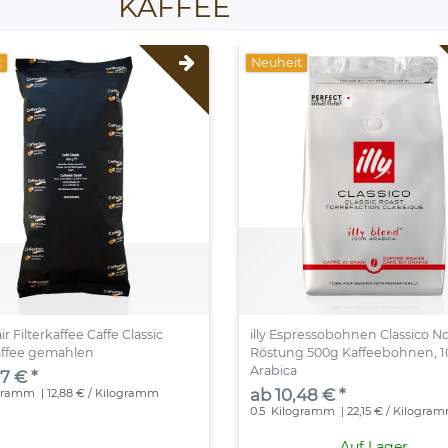
KAFFEE
t
Neuheit
ir Filterkaffee Caffe Classic
illy Espressobohnen Classico N
affee gemahlen
Röstung 500g Kaffeebohnen, 
Arabica
7 € *
ab 10,48 € *
gramm
| 12,88 € / Kilogramm
0.5
Kilogramm
| 22,15 € / Kilogra
Auf Lager