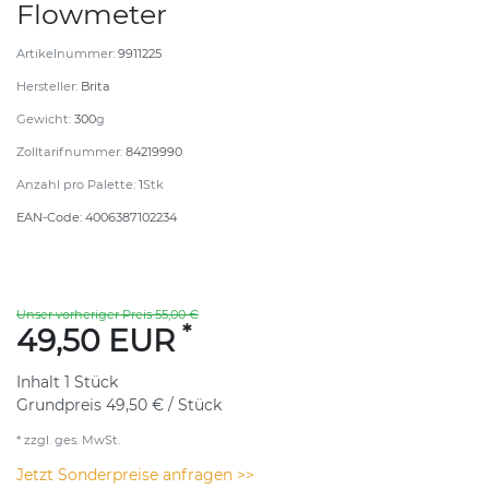
Flowmeter
Artikelnummer:
9911225
Hersteller:
Brita
Gewicht:
300
g
Zolltarifnummer:
84219990
Anzahl pro Palette:
1
Stk
EAN-Code:
4006387102234
Unser vorheriger Preis 55,00 €
*
49,50 EUR
Inhalt
1
Stück
Grundpreis
49,50 € / Stück
* zzgl. ges. MwSt.
Jetzt Sonderpreise anfragen >>