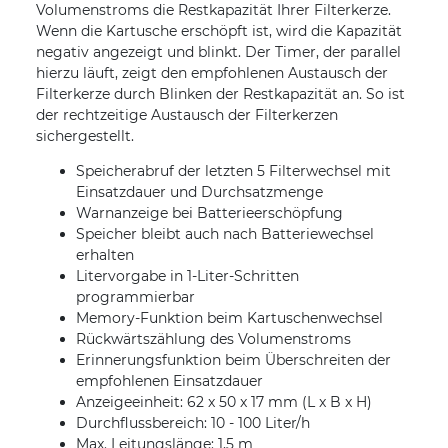
Volumenstroms die Restkapazität Ihrer Filterkerze.
Wenn die Kartusche erschöpft ist, wird die Kapazität
negativ angezeigt und blinkt. Der Timer, der parallel
hierzu läuft, zeigt den empfohlenen Austausch der
Filterkerze durch Blinken der Restkapazität an. So ist
der rechtzeitige Austausch der Filterkerzen
sichergestellt.
Speicherabruf der letzten 5 Filterwechsel mit
Einsatzdauer und Durchsatzmenge
Warnanzeige bei Batterieerschöpfung
Speicher bleibt auch nach Batteriewechsel
erhalten
Litervorgabe in 1-Liter-Schritten
programmierbar
Memory-Funktion beim Kartuschenwechsel
Rückwärtszählung des Volumenstroms
Erinnerungsfunktion beim Überschreiten der
empfohlenen Einsatzdauer
Anzeigeeinheit: 62 x 50 x 17 mm (L x B x H)
Durchflussbereich: 10 - 100 Liter/h
Max. Leitungslänge: 1,5 m