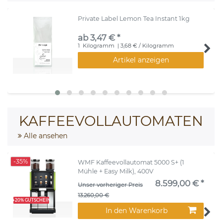
Private Label Lemon Tea Instant 1kg
ab 3,47 € *
1
Kilogramm
| 3,68 € / Kilogramm
Artikel anzeigen
KAFFEEVOLLAUTOMATEN
Alle ansehen
-35%
WMF Kaffeevollautomat 5000 S+ (1
Mühle + Easy Milk), 400V
8.599,00 € *
Unser vorheriger Preis
13.260,00 €
+20% GUTSCHEIN
In den Warenkorb