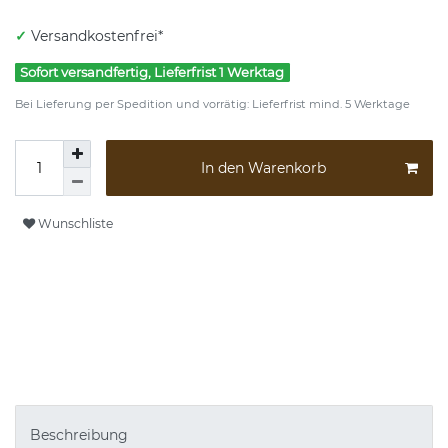
✓
Versandkostenfrei*
Sofort versandfertig, Lieferfrist 1 Werktag
Bei Lieferung per Spedition und vorrätig: Lieferfrist mind. 5 Werktage
In den Warenkorb
Wunschliste
Beschreibung