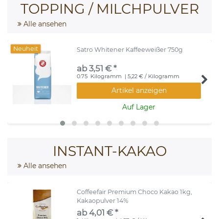
TOPPING / MILCHPULVER
Alle ansehen
Neuheit
Satro Whitener Kaffeeweißer 750g
ab 3,51 € *
0.75
Kilogramm
| 5,22 € / Kilogramm
Artikel anzeigen
Auf Lager
INSTANT-KAKAO
Alle ansehen
Coffeefair Premium Choco Kakao 1kg,
Kakaopulver 14%
ab 4,01 € *