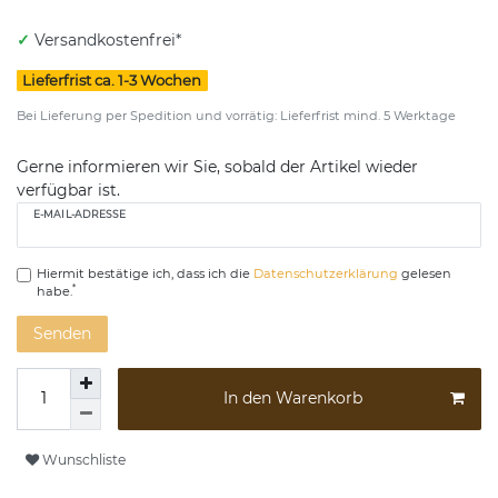
✓
Versandkostenfrei*
Lieferfrist ca. 1-3 Wochen
Bei Lieferung per Spedition und vorrätig: Lieferfrist mind. 5 Werktage
Gerne informieren wir Sie, sobald der Artikel wieder
verfügbar ist.
E-MAIL-ADRESSE
Hiermit bestätige ich, dass ich die
Daten­schutz­erklärung
gelesen
*
habe.
Senden
In den Warenkorb
Wunschliste