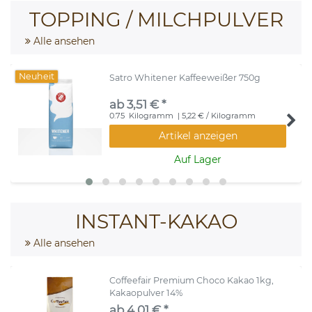
TOPPING / MILCHPULVER
Alle ansehen
Neuheit
Satro Whitener Kaffeeweißer 750g
ab 3,51 € *
0.75
Kilogramm
| 5,22 € / Kilogramm
Artikel anzeigen
Auf Lager
INSTANT-KAKAO
Alle ansehen
Coffeefair Premium Choco Kakao 1kg,
Kakaopulver 14%
ab 4,01 € *