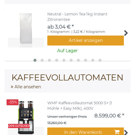
Neutral - Lemon Tea 1kg Instant
Zitronentee
ab 3,04 € *
1
Kilogramm
| 3,22 € / Kilogramm
Artikel anzeigen
Auf Lager
KAFFEEVOLLAUTOMATEN
Alle ansehen
-35%
WMF Kaffeevollautomat 5000 S+ (1
Mühle + Easy Milk), 400V
8.599,00 € *
Unser vorheriger Preis
13.260,00 €
+20% GUTSCHEIN
In den Warenkorb