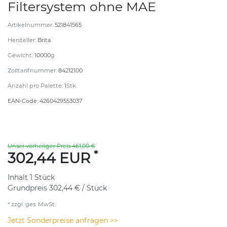
Filtersystem ohne MAE
Artikelnummer:
521841565
Hersteller:
Brita
Gewicht:
10000
g
Zolltarifnummer:
84212100
Anzahl pro Palette:
1
Stk
EAN-Code:
4260429553037
Unser vorheriger Preis 461,00 €
*
302,44 EUR
Inhalt
1
Stück
Grundpreis
302,44 € / Stück
* zzgl. ges. MwSt.
Jetzt Sonderpreise anfragen >>