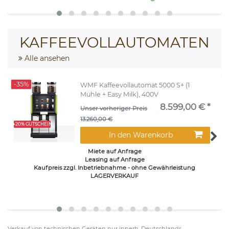
KAFFEEVOLLAUTOMATEN
Alle ansehen
-35%
WMF Kaffeevollautomat 5000 S+ (1
Mühle + Easy Milk), 400V
8.599,00 € *
Unser vorheriger Preis
13.260,00 €
+20% GUTSCHEIN
In den Warenkorb
Miete auf Anfrage
Leasing auf Anfrage
Kaufpreis zzgl. Inbetriebnahme - ohne Gewährleistung
LAGERVERKAUF
Verkauf von technischen Geräten nur innerh. Deutschlands.