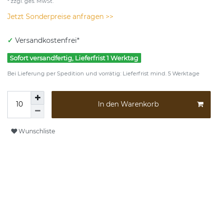
* zzgl. ges. MwSt.
Jetzt Sonderpreise anfragen >>
✓
Versandkostenfrei*
Sofort versandfertig, Lieferfrist 1 Werktag
Bei Lieferung per Spedition und vorrätig: Lieferfrist mind. 5 Werktage
In den Warenkorb
Wunschliste