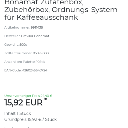
Bonamat Zutatenbox,
Zubehörbox, Ordnungs-System
für Kaffeeausschank
Artikelnummer:
9911438
Hersteller:
Bravilor Bonamat
Gewicht:
500
g
Zolltarifnummer:
85099000
Anzahl pro Palette:
10
Stk
EAN-Code:
4260246645724
Unser vorheriger Preis 24,40 €
*
15,92 EUR
Inhalt
1
Stück
Grundpreis
15,92 € / Stück