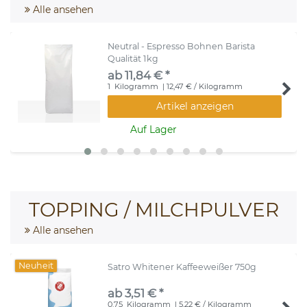
Alle ansehen
Neutral - Espresso Bohnen Barista
Qualität 1kg
ab 11,84 € *
1
Kilogramm
| 12,47 € / Kilogramm
Artikel anzeigen
Auf Lager
TOPPING / MILCHPULVER
Alle ansehen
Neuheit
Satro Whitener Kaffeeweißer 750g
ab 3,51 € *
0.75
Kilogramm
| 5,22 € / Kilogramm