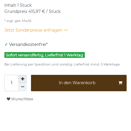
Inhalt
1
Stück
Grundpreis
415,97 € / Stück
* zzgl. ges. MwSt.
Jetzt Sonderpreise anfragen >>
✓
Versandkostenfrei*
Sofort versandfertig, Lieferfrist 1 Werktag
Bei Lieferung per Spedition und vorrätig: Lieferfrist mind. 5 Werktage
In den Warenkorb
Wunschliste