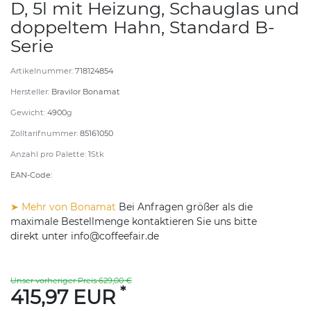
D, 5l mit Heizung, Schauglas und
doppeltem Hahn, Standard B-
Serie
Artikelnummer:
718124854
Hersteller:
Bravilor Bonamat
Gewicht:
4900
g
Zolltarifnummer:
85161050
Anzahl pro Palette:
1
Stk
EAN-Code:
➤ Mehr von Bonamat
Bei Anfragen größer als die
maximale Bestellmenge kontaktieren Sie uns bitte
direkt unter info@coffeefair.de
Unser vorheriger Preis 629,00 €
*
415,97 EUR