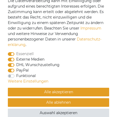
Die Datenverarbeitung kann mit Einwilligung oder
aufgrund eines berechtigten Interesses erfolgen. Die
Versandpartner
Zustimmung kann erteilt oder abgelehnt werden. Es
besteht das Recht, nicht einzuwilligen und die
Einwilligung zu einem späteren Zeitpunkt zu ändern
oder zu widerrufen. Beachten Sie unser
Impressum
und weitere Hinweise zur Verwendung
personenbezogener Daten in unserer
Daten­schutz­
erklärung
.
Essenziell
Externe Medien
DHL Wunschzustellung
PayPal
CoffeeB2B hat eine Einkaufsvereinbarung mit
Funktional
Coffeefair. Sollten Sie den Mindestbestellwert nicht
Weitere Einstellungen
erreichen, können Sie bei www.coffeefair.de bestellen.
Alle akzeptieren
Verkauf nur an gewerbliche Kunden | Mindestbestellwert
Alle ablehnen
100€
© Copyright 2019 Alle Rechte vorbehalten. | webshop by
Auswahl akzeptieren