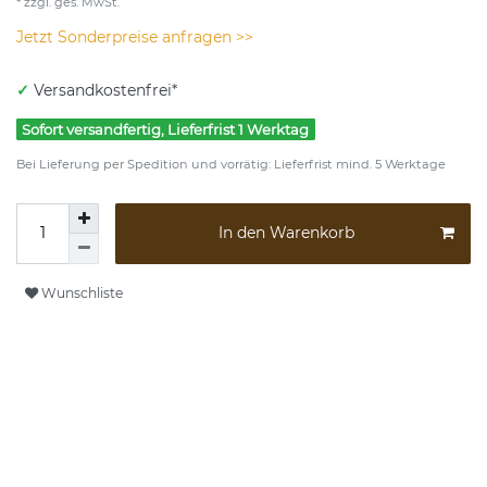
* zzgl. ges. MwSt.
Jetzt Sonderpreise anfragen >>
✓
Versandkostenfrei*
Sofort versandfertig, Lieferfrist 1 Werktag
Bei Lieferung per Spedition und vorrätig: Lieferfrist mind. 5 Werktage
In den Warenkorb
Wunschliste