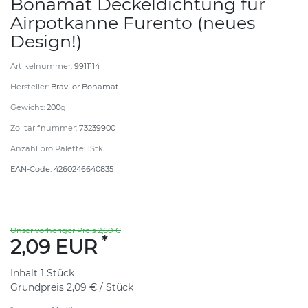
Bonamat Deckeldichtung für
Airpotkanne Furento (neues
Design!)
Artikelnummer:
9911114
Hersteller:
Bravilor Bonamat
Gewicht:
200
g
Zolltarifnummer:
73239900
Anzahl pro Palette:
1
Stk
EAN-Code:
4260246640835
Unser vorheriger Preis 2,60 €
*
2,09 EUR
Inhalt
1
Stück
Grundpreis
2,09 € / Stück