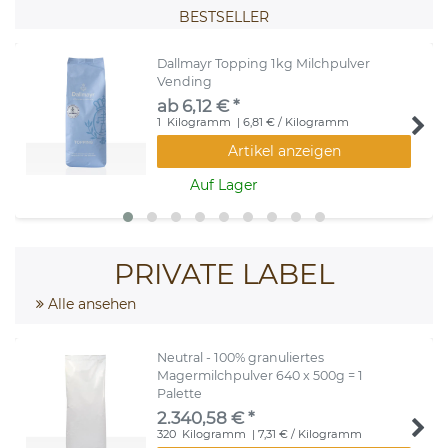
BESTSELLER
Dallmayr Topping 1kg Milchpulver
Vending
ab 6,12 € *
1
Kilogramm
| 6,81 € / Kilogramm
Artikel anzeigen
Auf Lager
PRIVATE LABEL
Alle ansehen
Neutral - 100% granuliertes
Magermilchpulver 640 x 500g = 1
Palette
2.340,58 € *
320
Kilogramm
| 7,31 € / Kilogramm