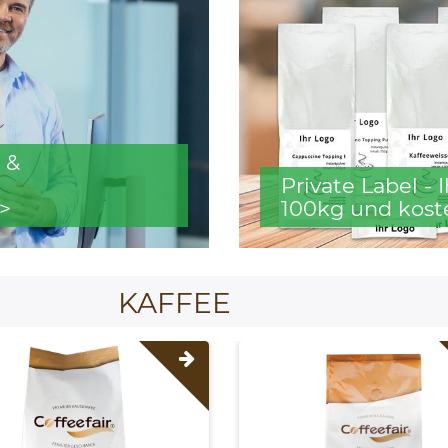
 &
Private Label -
>
100kg und kost
KAFFEE