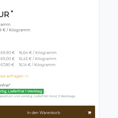
*
EUR
gramm
69 € / Kilogramm
69,90 €
16,64 € / Kilogramm
69,00 €
16,43 € / Kilogramm
67,80 €
16,14 € / Kilogramm
ise anfragen >>
nfrei*
rtig, Lieferfrist 1 Werktag
pedition und vorrätig: Lieferfrist mind. 5 Werktage
In den Warenkorb