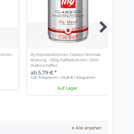
ebohnen
illy Espressobohnen Classico Normale
illy E
Röstung - 250g Kaffeebohnen, 100%
Röstun
Arabica Kaffee
Arabic
ab 5,79 € *
ab 10
0.25
Kilogramm
| 24,26 € / Kilogramm
0.5
Kil
Auf Lager
Alle ansehen