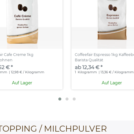
air Cafe Creme 1kg
Coffeefair Espresso 1kg Kaffe
bohnen
Barista Qualität
52 € *
ab 12,34 € *
ramm
| 12,98 € / Kilogramm
1
Kilogramm
| 13,36 € / Kilogramm
Auf Lager
Auf Lager
TOPPING / MILCHPULVER