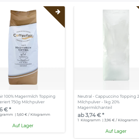
air 100% Magermilch Topping
Neutral - Cappuccino Topping 
riert 750g Milchpulver
Milchpulver - 1kg 20%
Magermilchanteil
6 € *
ab 3,74 € *
ogramm
| 5,60 € / Kilogramm
1
Kilogramm
| 3,96 € / Kilogramm
Auf Lager
Auf Lager