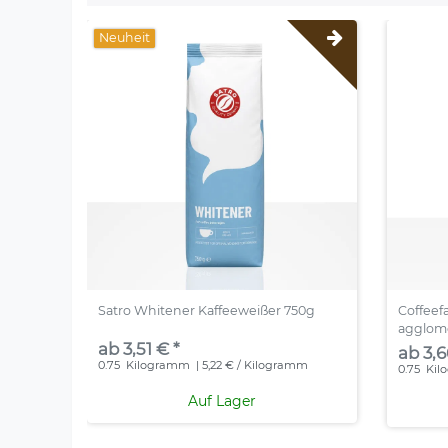
Neuheit
Satro Whitener Kaffeeweißer 750g
Coffeef
agglome
ab 3,51 € *
ab 3,6
0.75
Kilogramm
| 5,22 € / Kilogramm
0.75
Kil
Auf Lager