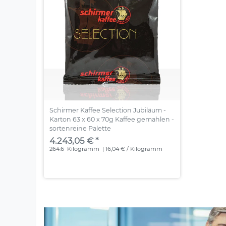
Schirmer Kaffee Selection Jubiläum -
Karton 63 x 60 x 70g Kaffee gemahlen -
sortenreine Palette
4.243,05 € *
264.6
Kilogramm
| 16,04 € / Kilogramm