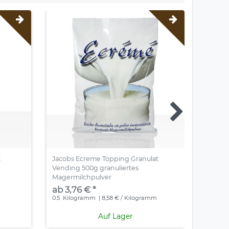
2
Jacobs Ecreme Topping Granulat
Coffeef
Vending 500g granuliertes
Milchp
Magermilchpulver
ab 3,
ab 3,76 € *
0.75
Ki
0.5
Kilogramm
| 8,58 € / Kilogramm
Auf Lager