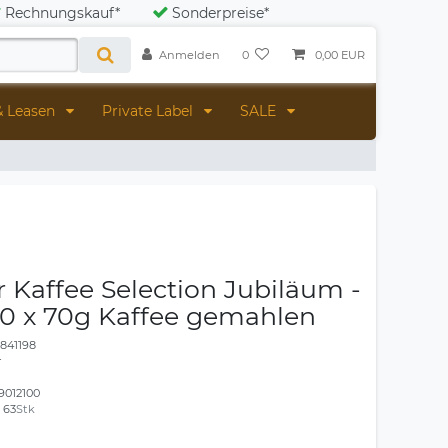
Rechnungskauf*
Sonderpreise*
Anmelden
0
0,00 EUR
& Leasen
Private Label
SALE
 Kaffee Selection Jubiläum -
60 x 70g Kaffee gemahlen
1841198
r
9012100
:
63
Stk