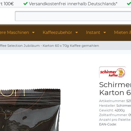
rt 100€
Versandkostenfrei innerhalb Deutschlands*
ere Maschinen
Kaffeezubehör
Instant
Mieten 
ffee Selection Jubiläum - Karton 60 x 70g Kaffee gemahlen
Schirmer
Karton 
Artikelnummer:
52
Hersteller:
Schirme
Gewicht:
4200
g
Zolltarifnummer:
0
Anzahl pro Palette
EAN-Code: