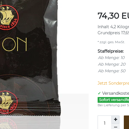
74,30 
Inhalt
4,2
Kilo
Grundpreis
17,
* zzgl. ges. MwSt.
Staffelpreise:
Ab Menge: 10
Ab Menge: 20
Ab Menge: 50
Jetzt Sonderpre
✓
Versandkoste
Sofort versandfe
Bei Lieferung per S