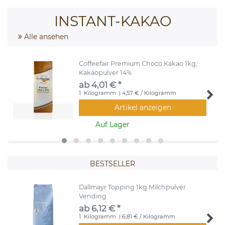
INSTANT-KAKAO
Alle ansehen
Coffeefair Premium Choco Kakao 1kg,
Kakaopulver 14%
ab 4,01 € *
1
Kilogramm
| 4,57 € / Kilogramm
Artikel anzeigen
Auf Lager
BESTSELLER
Dallmayr Topping 1kg Milchpulver
Vending
ab 6,12 € *
1
Kilogramm
| 6,81 € / Kilogramm