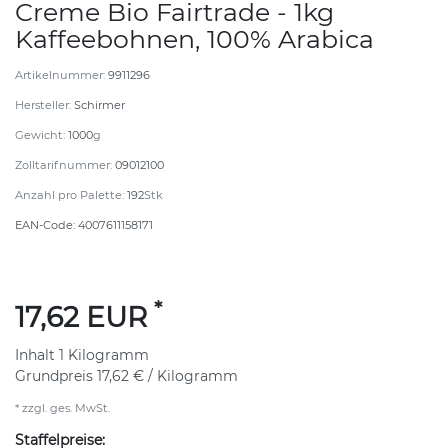
Creme Bio Fairtrade - 1kg
Kaffeebohnen, 100% Arabica
Artikelnummer:
9911296
Hersteller:
Schirmer
Gewicht:
1000
g
Zolltarifnummer:
09012100
Anzahl pro Palette:
192
Stk
EAN-Code:
4007611158171
*
17,62 EUR
Inhalt
1
Kilogramm
Grundpreis
17,62 € / Kilogramm
* zzgl. ges. MwSt.
Staffelpreise: