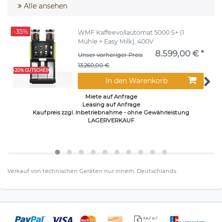
Alle ansehen
-35%
WMF Kaffeevollautomat 5000 S+ (1
Mühle + Easy Milk), 400V
8.599,00 € *
Unser vorheriger Preis
13.260,00 €
+20% GUTSCHEIN
In den Warenkorb
Miete auf Anfrage
Leasing auf Anfrage
Kaufpreis zzgl. Inbetriebnahme - ohne Gewährleistung
LAGERVERKAUF
Verkauf von technischen Geräten nur innerh. Deutschlands.