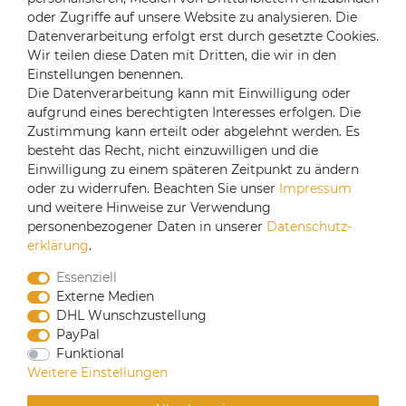
oder Zugriffe auf unsere Website zu analysieren. Die
Mein Konto
Datenverarbeitung erfolgt erst durch gesetzte Cookies.
Login
Wir teilen diese Daten mit Dritten, die wir in den
Einstellungen benennen.
Registrieren
Die Datenverarbeitung kann mit Einwilligung oder
aufgrund eines berechtigten Interesses erfolgen. Die
Versandpartner
Zustimmung kann erteilt oder abgelehnt werden. Es
besteht das Recht, nicht einzuwilligen und die
Einwilligung zu einem späteren Zeitpunkt zu ändern
oder zu widerrufen. Beachten Sie unser
Impressum
und weitere Hinweise zur Verwendung
personenbezogener Daten in unserer
Daten­schutz­
erklärung
.
Essenziell
Externe Medien
DHL Wunschzustellung
PayPal
Funktional
CoffeeB2B hat eine Einkaufsvereinbarung mit
Weitere Einstellungen
Coffeefair. Sollten Sie den Mindestbestellwert nicht
erreichen, können Sie bei www.coffeefair.de bestellen.