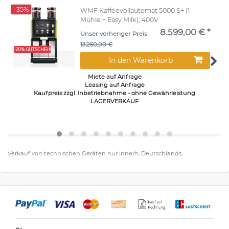
-35%
WMF Kaffeevollautomat 5000 S+ (1
Mühle + Easy Milk), 400V
8.599,00 € *
Unser vorheriger Preis
13.260,00 €
+20% GUTSCHEIN
In den Warenkorb
Miete auf Anfrage
Leasing auf Anfrage
Kaufpreis zzgl. Inbetriebnahme - ohne Gewährleistung
LAGERVERKAUF
Verkauf von technischen Geräten nur innerh. Deutschlands.