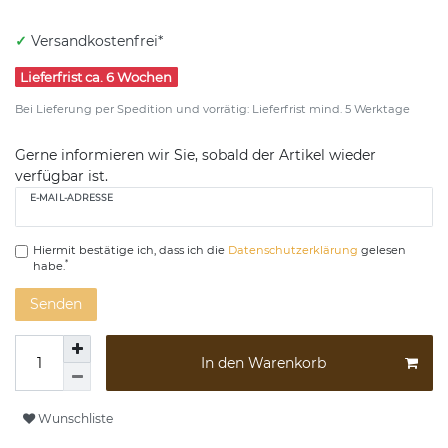
✓
Versandkostenfrei*
Lieferfrist ca. 6 Wochen
Bei Lieferung per Spedition und vorrätig: Lieferfrist mind. 5 Werktage
Gerne informieren wir Sie, sobald der Artikel wieder
verfügbar ist.
E-MAIL-ADRESSE
Hiermit bestätige ich, dass ich die
Daten­schutz­erklärung
gelesen
*
habe.
Senden
In den Warenkorb
Wunschliste