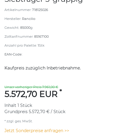
Artikelnummer:
718125026
Hersteller:
Rancilio
Gewicht:
85000
g
Zolltarifnummer:
85167100
Anzahl pro Palette:
1
Stk
EAN-Code:
Kaufpreis zuzüglich Inbetriebnahme.
Unser vorheriger Preis 7.961,00 €
*
5.572,70 EUR
Inhalt
1
Stück
Grundpreis
5.572,70 € / Stück
* zzgl. ges. MwSt.
Jetzt Sonderpreise anfragen >>