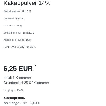
Kakaopulver 14%
Artikelnummer:
9911027
Hersteller:
Nestlé
Gewicht:
1000
g
Zolltarifnummer:
18062030
Anzahl pro Palette:
1
Stk
EAN-Code:
3033710063536
*
6,25 EUR
Inhalt
1
Kilogramm
Grundpreis
6,25 € / Kilogramm
* zzgl. ges. MwSt.
Staffelpreise:
Ab Menge: 100
5,60 €