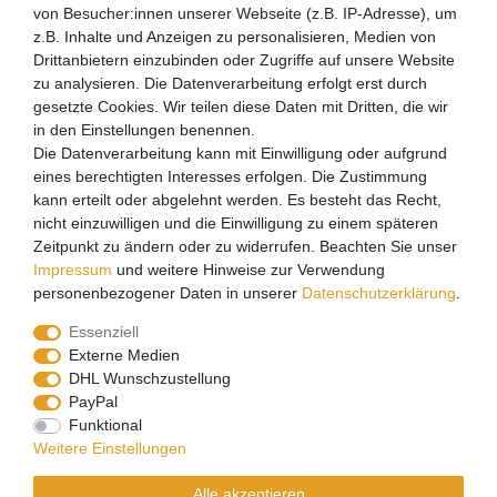
Über uns
von Besucher:innen unserer Webseite (z.B. IP-Adresse), um
z.B. Inhalte und Anzeigen zu personalisieren, Medien von
Mein Konto
Drittanbietern einzubinden oder Zugriffe auf unsere Website
Login
zu analysieren. Die Datenverarbeitung erfolgt erst durch
gesetzte Cookies. Wir teilen diese Daten mit Dritten, die wir
Registrieren
in den Einstellungen benennen.
Die Datenverarbeitung kann mit Einwilligung oder aufgrund
Versandpartner
eines berechtigten Interesses erfolgen. Die Zustimmung
kann erteilt oder abgelehnt werden. Es besteht das Recht,
nicht einzuwilligen und die Einwilligung zu einem späteren
Zeitpunkt zu ändern oder zu widerrufen. Beachten Sie unser
Impressum
und weitere Hinweise zur Verwendung
personenbezogener Daten in unserer
Daten­schutz­erklärung
.
Essenziell
Externe Medien
DHL Wunschzustellung
PayPal
Funktional
CoffeeB2B hat eine Einkaufsvereinbarung mit Coffeefair.
Weitere Einstellungen
Sollten Sie den Mindestbestellwert nicht erreichen, können
Alle akzeptieren
Sie bei www.coffeefair.de bestellen.