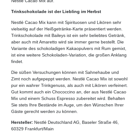
Nestlé Cacao Mix auf.
Trinkschokolade ist der Liebling im Herbst
Nestlé Cacao Mix kann mit Spirituosen und Likören sehr
vielseitig auf der Heißgetränke-Karte präsentiert werden.
Trinkschokolade mit Baileys ist ein sehr beliebtes Getränk,
aber auch mit Amaretto wird sie immer gerne bestellt. Die
Variante des schokoladigen Kakaopulvers mit Rum gemixt,
ist eine weitere Schokoladen-Variation, die großen Anklang
findet.
Die süßen Versuchungen können mit Sahnehaube und
Zimt noch aufgepeppt werden. Nestlé Cacao Mix ist sowohl
pur ein wahrer Trinkgenuss, als auch mit Likören verfeinert.
Gut kommt auch ein Chococcino an, der aus Nestlé Cacao
Mix und einem Schuss Espresso zubereitet wird. Behalten
Sie stets Ihre Bestände im Auge, um den Wünschen Ihrer
Gäste gerecht werden zu können.
Hersteller:
Nestlé Deutschland AG, Baseler Straße 46,
60329 Frankfurt/Main