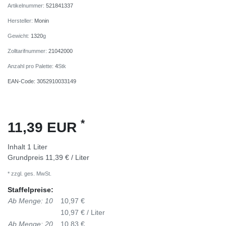
Artikelnummer:
521841337
Hersteller:
Monin
Gewicht:
1320
g
Zolltarifnummer:
21042000
Anzahl pro Palette:
4
Stk
EAN-Code:
3052910033149
*
11,39 EUR
Inhalt
1
Liter
Grundpreis
11,39 € / Liter
* zzgl. ges. MwSt.
Staffelpreise:
Ab Menge: 10
10,97 €
10,97 € / Liter
Ab Menge: 20
10,83 €