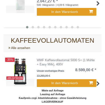
2.047,27 € *
500
Kilogramm
| 4,09 € / Kilogramm
In den Warenkorb
KAFFEEVOLLAUTOMATEN
Alle ansehen
-35%
WMF Kaffeevollautomat 5000 S+ (1 Mühle
+ Easy Milk), 400V
8.599,00 € *
Unser vorheriger Preis
13.260,00 €
+20% GUTSCHEIN
In den Warenkorb
Miete auf Anfrage
Leasing auf Anfrage
Kaufpreis zzgl. Inbetriebnahme - ohne Gewährleistung
LAGERVERKAUF