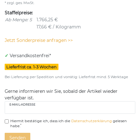
* zzgl. ges. MwSt.
Staffelpreise:
Ab Menge: 5
1.766,25 €
17,66 € / Kilogramm
Jetzt Sonderpreise anfragen >>
✓
Versandkostenfrei*
Lieferfrist ca. 1-3 Wochen
Bei Lieferung per Spedition und vorrätig: Lieferfrist mind. 5 Werktage
Gerne informieren wir Sie, sobald der Artikel wieder
verfügbar ist.
E-MAIL-ADRESSE
Hiermit bestätige ich, dass ich die
Daten­schutz­erklärung
gelesen
*
habe.
Senden