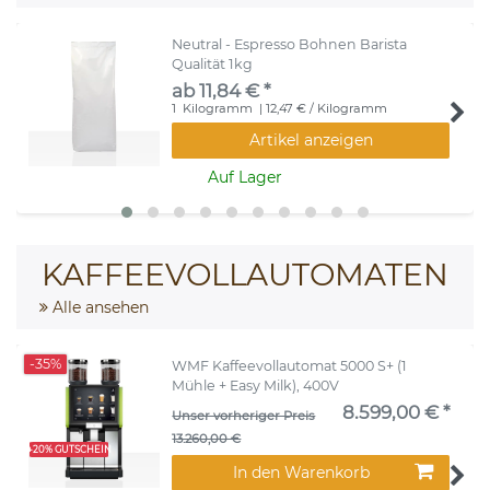
Neutral - Espresso Bohnen Barista
Qualität 1kg
ab 11,84 € *
1
Kilogramm
| 12,47 € / Kilogramm
Artikel anzeigen
Auf Lager
KAFFEEVOLLAUTOMATEN
Alle ansehen
-35%
WMF Kaffeevollautomat 5000 S+ (1
Mühle + Easy Milk), 400V
8.599,00 € *
Unser vorheriger Preis
13.260,00 €
+20% GUTSCHEIN
In den Warenkorb