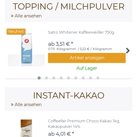
TOPPING / MILCHPULVER
Alle ansehen
Neuheit
Satro Whitener Kaffeeweißer 750g
ab 3,51 € *
0.75
Kilogramm
| 5,22 € / Kilogramm
Artikel anzeigen
Auf Lager
INSTANT-KAKAO
Alle ansehen
Coffeefair Premium Choco Kakao 1kg,
Kakaopulver 14%
ab 4,01 € *