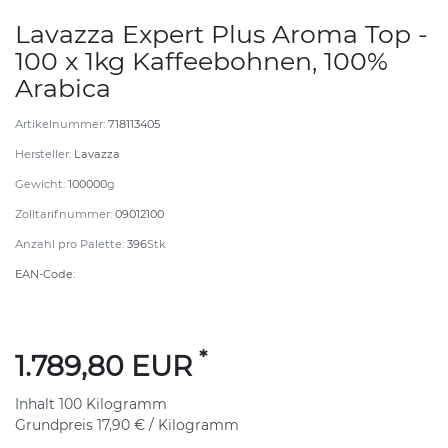
Lavazza Expert Plus Aroma Top -
100 x 1kg Kaffeebohnen, 100%
Arabica
Artikelnummer:
718113405
Hersteller:
Lavazza
Gewicht:
100000
g
Zolltarifnummer:
09012100
Anzahl pro Palette:
396
Stk
EAN-Code:
*
1.789,80 EUR
Inhalt
100
Kilogramm
Grundpreis
17,90 € / Kilogramm