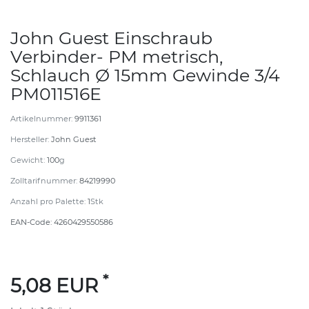
John Guest Einschraub
Verbinder- PM metrisch,
Schlauch Ø 15mm Gewinde 3/4
PM011516E
Artikelnummer:
9911361
Hersteller:
John Guest
Gewicht:
100
g
Zolltarifnummer:
84219990
Anzahl pro Palette:
1
Stk
EAN-Code:
4260429550586
*
5,08 EUR