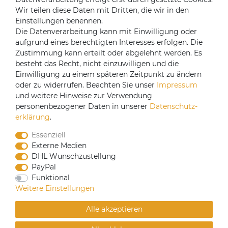
Login
Wir teilen diese Daten mit Dritten, die wir in den
Einstellungen benennen.
Registrieren
Die Datenverarbeitung kann mit Einwilligung oder
aufgrund eines berechtigten Interesses erfolgen. Die
Versandpartner
Zustimmung kann erteilt oder abgelehnt werden. Es
besteht das Recht, nicht einzuwilligen und die
Einwilligung zu einem späteren Zeitpunkt zu ändern
oder zu widerrufen. Beachten Sie unser
Impressum
und weitere Hinweise zur Verwendung
personenbezogener Daten in unserer
Daten­schutz­
erklärung
.
Essenziell
Externe Medien
DHL Wunschzustellung
PayPal
CoffeeB2B hat eine Einkaufsvereinbarung mit
Funktional
Coffeefair. Sollten Sie den Mindestbestellwert nicht
Weitere Einstellungen
erreichen, können Sie bei www.coffeefair.de bestellen.
Alle akzeptieren
Verkauf nur an gewerbliche Kunden | Mindestbestellwert