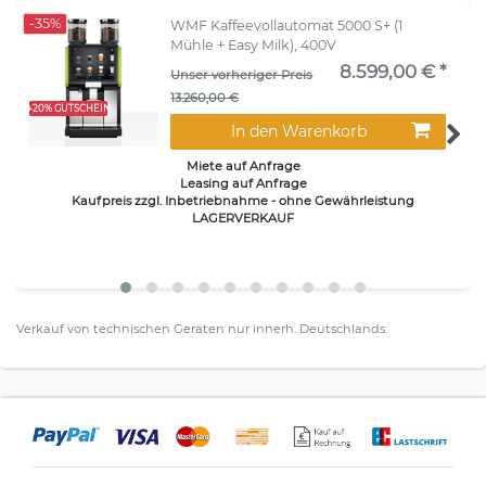
-35%
WMF Kaffeevollautomat 5000 S+ (1
Mühle + Easy Milk), 400V
8.599,00 € *
Unser vorheriger Preis
13.260,00 €
+20% GUTSCHEIN
In den Warenkorb
Miete auf Anfrage
Leasing auf Anfrage
Kaufpreis zzgl. Inbetriebnahme - ohne Gewährleistung
LAGERVERKAUF
Verkauf von technischen Geräten nur innerh. Deutschlands.