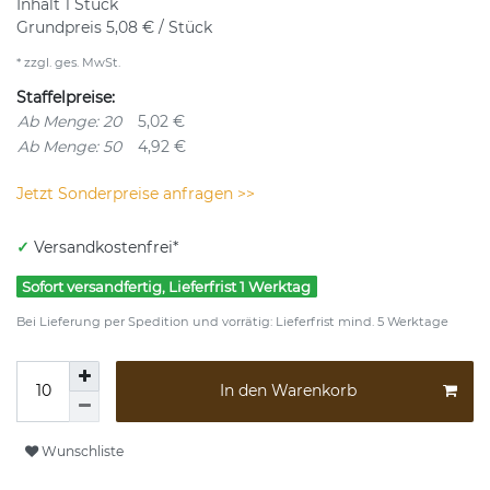
Inhalt
1
Stück
Grundpreis
5,08 € / Stück
* zzgl. ges. MwSt.
Staffelpreise:
Ab Menge: 20
5,02 €
Ab Menge: 50
4,92 €
Jetzt Sonderpreise anfragen >>
✓
Versandkostenfrei*
Sofort versandfertig, Lieferfrist 1 Werktag
Bei Lieferung per Spedition und vorrätig: Lieferfrist mind. 5 Werktage
In den Warenkorb
Wunschliste