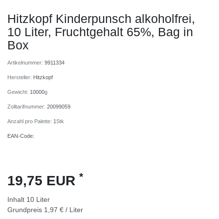
Hitzkopf Kinderpunsch alkoholfrei,
10 Liter, Fruchtgehalt 65%, Bag in
Box
Artikelnummer:
9911334
Hersteller:
Hitzkopf
Gewicht:
10000
g
Zolltarifnummer:
20099059
Anzahl pro Palette:
1
Stk
EAN-Code:
*
19,75 EUR
Inhalt
10
Liter
Grundpreis
1,97 € / Liter