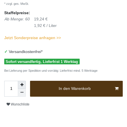
* zzgl. ges. MwSt.
Staffelpreise:
Ab Menge: 60
19,24 €
1,92 € / Liter
Jetzt Sonderpreise anfragen >>
✓
Versandkostenfrei*
Sofort versandfertig, Lieferfrist 1 Werktag
Bei Lieferung per Spedition und vorrätig: Lieferfrist mind. 5 Werktage
In den Warenkorb
Wunschliste