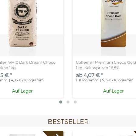
uten VH10 Dark Dream Choco
Coffeefair Premium Choco Gol
akao 1kg
1kg, Kakaopulver 16,5%
5 € *
ab 4,07 € *
ramm
| 4,85 € / Kilogramm
1
Kilogramm
| 5,13 € / Kilogramm
Auf Lager
Auf Lager
BESTSELLER