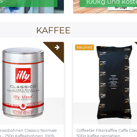
>
100kg und kost
KAFFEE
Neuheit
pressobohnen Classico Normale
Coffeefair Filterkaffee Caffe Clas
 - 250g Kaffeebohnen, 100%
500g Kaffee gemahlen