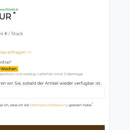
eis 172,00 €
*
EUR
14 € / Stück
ise anfragen >>
nfrei*
1-3 Wochen
pedition und vorrätig: Lieferfrist mind. 5 Werktage
en wir Sie, sobald der Artikel wieder verfügbar ist.
*
e ich, dass ich die
Daten­schutz­erklärung
gelesen habe.