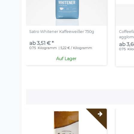
Satro Whitener Kaffeeweißer 750g
Coffeef
agglome
ab 3,51 € *
ab 3,6
0.75
Kilogramm
| 5,22 € / Kilogramm
0.75
Kil
Auf Lager