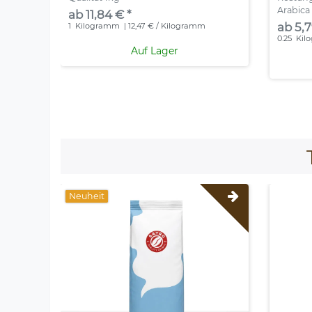
Arabica
ab 11,84 € *
ab 5,7
1
Kilogramm
| 12,47 € / Kilogramm
0.25
Kil
Auf Lager
Neuheit