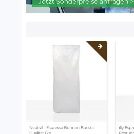
Jetzt Sonderpreise anfragen >
Neutral - Espresso Bohnen Barista
illy Es
Qualität 1kg
Röstung