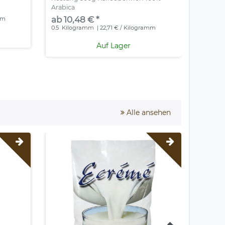
Arabica
ab 12
ab 10,48 € *
mm
1
Kilog
0.5
Kilogramm
| 22,71 € / Kilogramm
Auf Lager
Alle ansehen