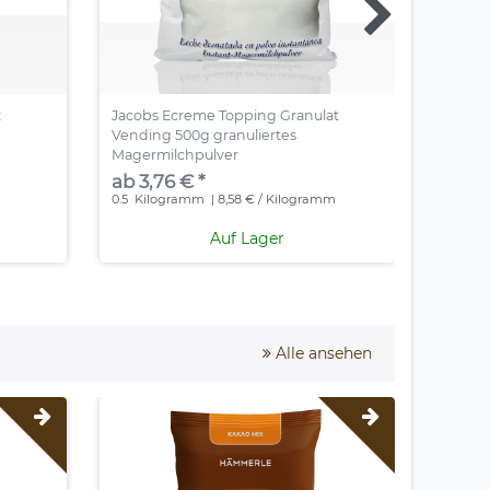
2
Jacobs Ecreme Topping Granulat
Coffeef
Vending 500g granuliertes
Milchp
Magermilchpulver
ab 3,
ab 3,76 € *
0.75
Ki
0.5
Kilogramm
| 8,58 € / Kilogramm
Auf Lager
Alle ansehen