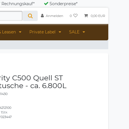
Rechnungskauf*
Sonderpreise*
Anmelden
0
0,00 EUR
& Leasen
Private Label
SALE
rity C500 Quell ST
rtusche - ca. 6.800L
11430
4212100
:
1
Stk
7023447