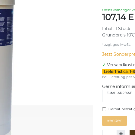
Unser vorheriger Pr
107,14 
Inhalt
1
Stück
Grundpreis
107,
* zzgl. ges. MwSt.
Jetzt Sonderpre
✓
Versandkoste
Lieferfrist ca. 
Bei Lieferung per S
Gerne informier
E-MAIL-ADRESSE
Hiermit bestätig
Senden