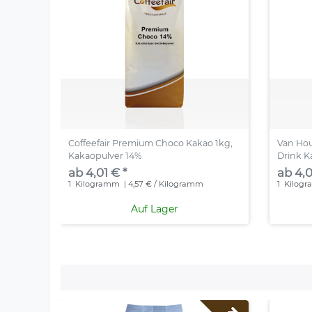
Coffeefair Premium Choco Kakao 1kg,
Van Ho
Kakaopulver 14%
Drink K
ab 4,01 € *
ab 4,0
1
Kilogramm
| 4,57 € / Kilogramm
1
Kilog
Auf Lager