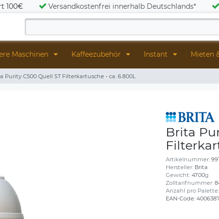
rt 100€
Versandkostenfrei innerhalb Deutschlands*
ere Maschinen
Kaffeezubehör
Instant
Mieten 
ta Purity C500 Quell ST Filterkartusche - ca. 6.800L
Brita Pu
Filterka
Artikelnummer:
99
Hersteller:
Brita
Gewicht:
4700
g
Zolltarifnummer:
8
Anzahl pro Palette
EAN-Code:
400638