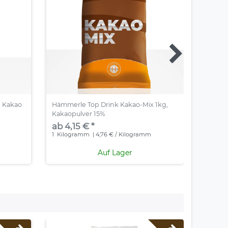
d Kakao
Hämmerle Top Drink Kakao-Mix 1kg,
Neutra
Kakaopulver 15%
16,5% -
ab 4,15 € *
ab 4,
1
Kilogramm
| 4,76 € / Kilogramm
1
Kilog
Auf Lager