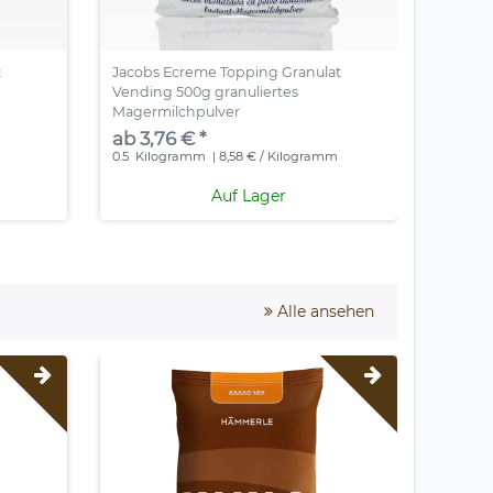
2
Jacobs Ecreme Topping Granulat
Coffeef
Vending 500g granuliertes
Milchp
Magermilchpulver
ab 3,
ab 3,76 € *
0.75
Ki
0.5
Kilogramm
| 8,58 € / Kilogramm
Auf Lager
Alle ansehen