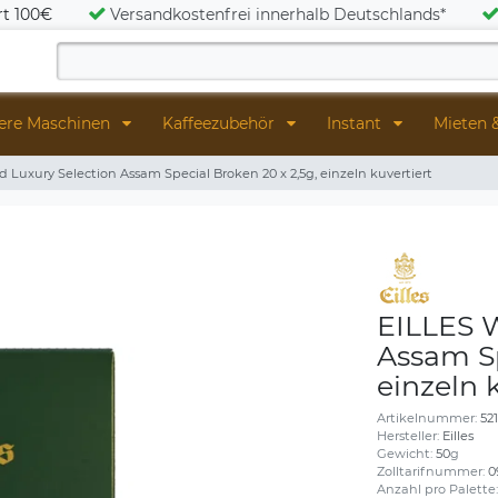
rt 100€
Versandkostenfrei innerhalb Deutschlands*
ere Maschinen
Kaffeezubehör
Instant
Mieten 
d Luxury Selection Assam Special Broken 20 x 2,5g, einzeln kuvertiert
EILLES W
Assam Sp
einzeln 
Artikelnummer:
52
Hersteller:
Eilles
Gewicht:
50
g
Zolltarifnummer:
0
Anzahl pro Palette