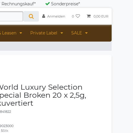
Rechnungskauf*
Sonderpreise*
Anmelden
0
0,00 EUR
& Leasen
Private Label
SALE
orld Luxury Selection
ecial Broken 20 x 2,5g,
kuvertiert
1841822
9023000
:
5
Stk