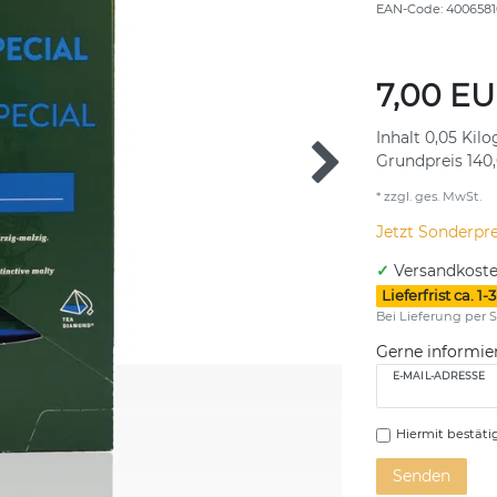
EAN-Code:
4006581
7,00 E
Inhalt
0,05
Kil
Grundpreis
140
* zzgl. ges. MwSt.
Jetzt Sonderpre
✓
Versandkoste
Lieferfrist ca. 
Bei Lieferung per S
Gerne informier
E-MAIL-ADRESSE
Hiermit bestätig
Senden