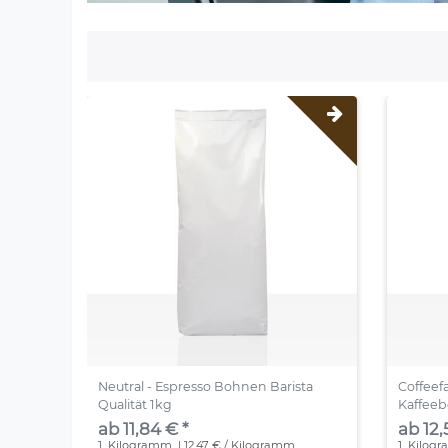
Neutral - Espresso Bohnen Barista
Coffeef
Qualität 1kg
Kaffee
ab 11,84 € *
ab 12,
1
Kilogramm
| 12,47 € / Kilogramm
1
Kilog