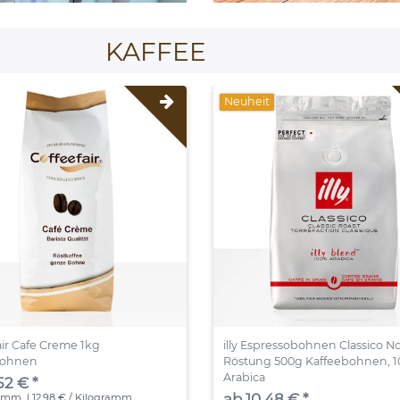
KAFFEE
Neuheit
air Cafe Creme 1kg
illy Espressobohnen Classico N
bohnen
Röstung 500g Kaffeebohnen, 
Arabica
52 € *
ab 10,48 € *
ramm
| 12,98 € / Kilogramm