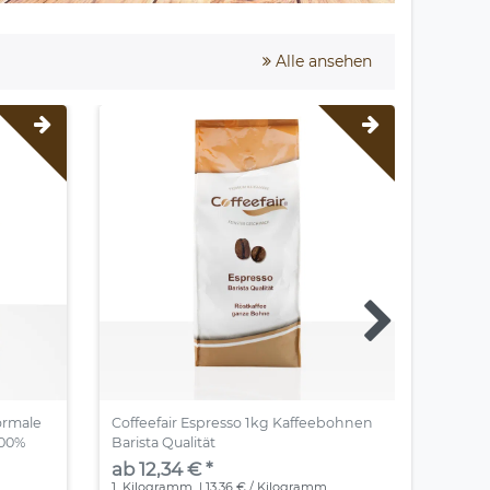
Alle ansehen
ormale
Coffeefair Espresso 1kg Kaffeebohnen
illy E
100%
Barista Qualität
Röstun
Arabica
ab 12,34 € *
ab 5,
1
Kilogramm
| 13,36 € / Kilogramm