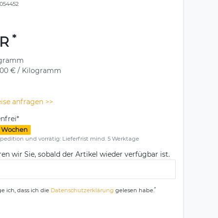
054452
*
UR
ogramm
,00 € / Kilogramm
ise anfragen >>
nfrei*
1-3 Wochen
pedition und vorrätig: Lieferfrist mind. 5 Werktage
en wir Sie, sobald der Artikel wieder verfügbar ist.
*
e ich, dass ich die
Daten­schutz­erklärung
gelesen habe.