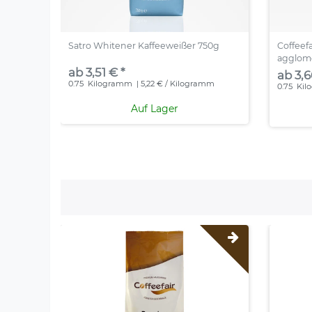
Satro Whitener Kaffeeweißer 750g
Coffeef
agglome
ab 3,51 € *
ab 3,6
0.75
Kilogramm
| 5,22 € / Kilogramm
0.75
Kil
Auf Lager