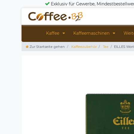
Exklusiv für Gewerbe, Mindestbestellwe
Kaffee
Kaffeemaschinen
Weit
Zur Startseite gehen
Kaffeezubehör
Tee
EILLES Worl