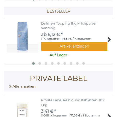
BESTSELLER
Dallmayr Topping 1kg Milchpulver
Vending
ab 6,12 € *
1
Kilogramm
| 6,81 € / Kilogramm
Artikel anzeigen
Auf Lager
PRIVATE LABEL
Alle ansehen
Private Label Reinigungstabletten 30 x
1,6g
3,41 € *
0.048
Kilogramm
| 71,08 € / Kilogramm