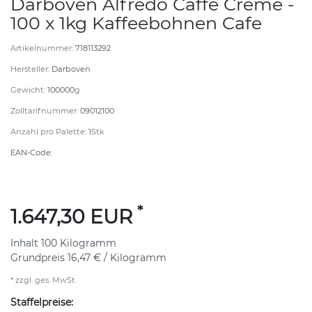
Darboven Alfredo Caffè Creme -
100 x 1kg Kaffeebohnen Cafe
Artikelnummer:
718113292
Hersteller:
Darboven
Gewicht:
100000
g
Zolltarifnummer:
09012100
Anzahl pro Palette:
1
Stk
EAN-Code:
*
1.647,30 EUR
Inhalt
100
Kilogramm
Grundpreis
16,47 € / Kilogramm
* zzgl. ges. MwSt.
Staffelpreise: