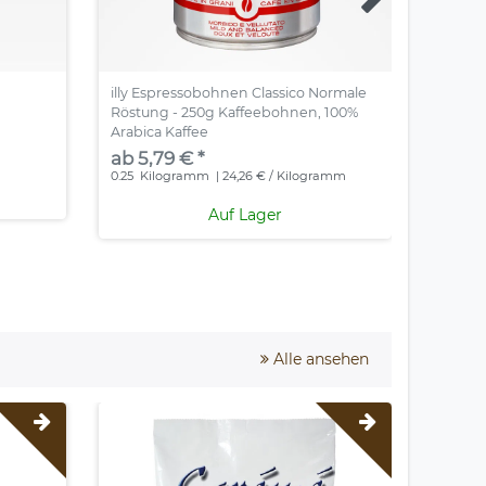
illy Espressobohnen Classico Normale
illy E
Röstung - 250g Kaffeebohnen, 100%
Röstun
Arabica Kaffee
Arabic
ab 5,79 € *
ab 10
m
0.25
Kilogramm
| 24,26 € / Kilogramm
0.5
Kil
Auf Lager
Alle ansehen