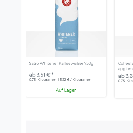
Satro Whitener Kaffeeweißer 750g
Coffeef
agglome
ab 3,51 € *
ab 3,6
0.75
Kilogramm
| 5,22 € / Kilogramm
0.75
Kil
Auf Lager