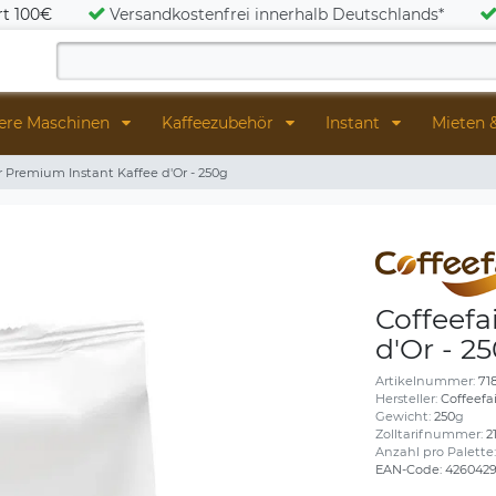
rt 100€
Versandkostenfrei innerhalb Deutschlands*
ere Maschinen
Kaffeezubehör
Instant
Mieten 
r Premium Instant Kaffee d'Or - 250g
Coffeefa
d'Or - 2
Artikelnummer:
71
Hersteller:
Coffeef
Gewicht:
250
g
Zolltarifnummer:
2
Anzahl pro Palette
EAN-Code:
4260429