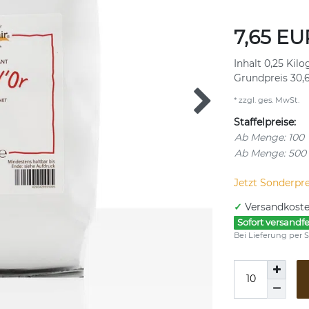
7,65 E
Inhalt
0,25
Kil
Grundpreis
30,
* zzgl. ges. MwSt.
Staffelpreise:
Ab Menge: 100
Ab Menge: 500
Jetzt Sonderpre
✓
Versandkoste
Sofort versandfe
Bei Lieferung per S