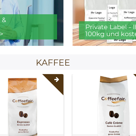
 &
Private Label -
>
100kg und kost
KAFFEE