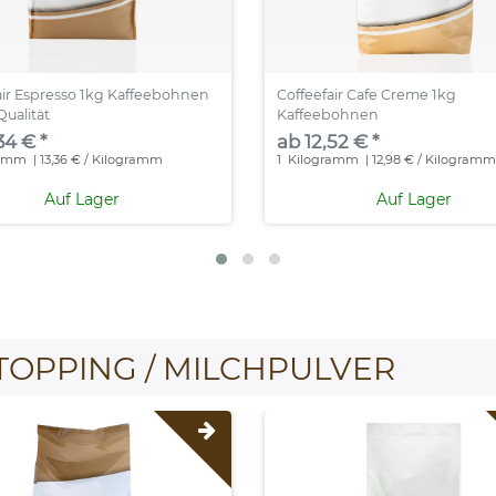
air Espresso 1kg Kaffeebohnen
Coffeefair Cafe Creme 1kg
Qualität
Kaffeebohnen
34 € *
ab 12,52 € *
ramm
| 13,36 € / Kilogramm
1
Kilogramm
| 12,98 € / Kilogram
Auf Lager
Auf Lager
TOPPING / MILCHPULVER