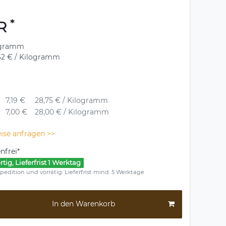
*
UR
ogramm
62 € / Kilogramm
7,19 €
28,75 € / Kilogramm
7,00 €
28,00 € / Kilogramm
ise anfragen >>
nfrei*
rtig, Lieferfrist 1 Werktag
pedition und vorrätig: Lieferfrist mind. 5 Werktage
In den Warenkorb