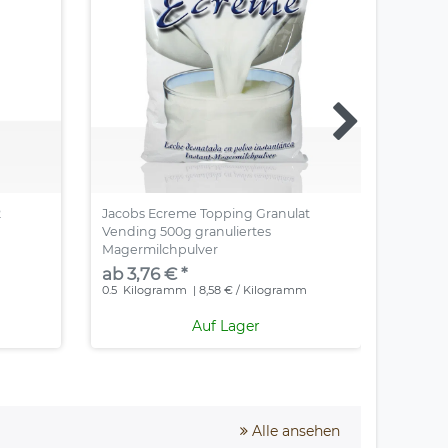
2
Jacobs Ecreme Topping Granulat
Coffeef
Vending 500g granuliertes
Milchp
Magermilchpulver
ab 3,
ab 3,76 € *
0.75
Ki
0.5
Kilogramm
| 8,58 € / Kilogramm
Auf Lager
Alle ansehen