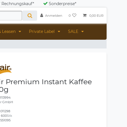
Rechnungskauf*
Sonderpreise*
Anmelden
0
0,00 EUR
& Leasen
Private Label
SALE
ir Premium Instant Kaffee
50g
8113994
air GmbH
1011298
:
600
Stk
551095