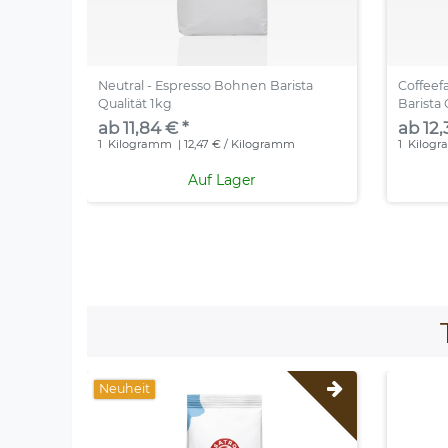
Neutral - Espresso Bohnen Barista
Coffeef
Qualität 1kg
Barista 
ab 11,84 € *
ab 12,
1
Kilogramm
| 12,47 € / Kilogramm
1
Kilog
Auf Lager
Neuheit