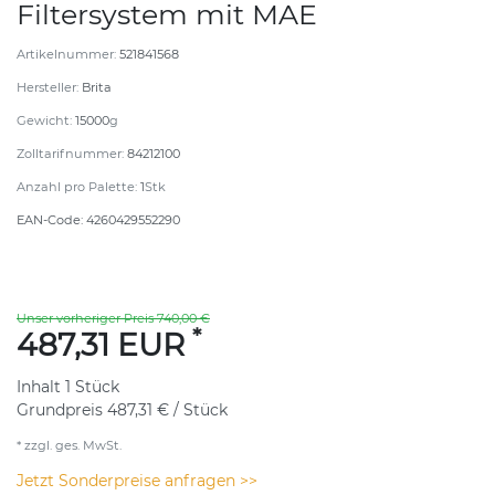
Filtersystem mit MAE
Artikelnummer:
521841568
Hersteller:
Brita
Gewicht:
15000
g
Zolltarifnummer:
84212100
Anzahl pro Palette:
1
Stk
EAN-Code:
4260429552290
Unser vorheriger Preis 740,00 €
*
487,31 EUR
Inhalt
1
Stück
Grundpreis
487,31 € / Stück
* zzgl. ges. MwSt.
Jetzt Sonderpreise anfragen >>