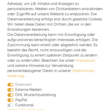
Kontakt
Adresse), um z.B. Inhalte und Anzeigen zu
Über uns
personalisieren, Medien von Drittanbietern einzubinden
oder Zugriffe auf unsere Website zu analysieren. Die
Mein Konto
Datenverarbeitung erfolgt erst durch gesetzte Cookies.
Login
Wir teilen diese Daten mit Dritten, die wir in den
Einstellungen benennen.
Registrieren
Die Datenverarbeitung kann mit Einwilligung oder
aufgrund eines berechtigten Interesses erfolgen. Die
Versandpartner
Zustimmung kann erteilt oder abgelehnt werden. Es
besteht das Recht, nicht einzuwilligen und die
Einwilligung zu einem späteren Zeitpunkt zu ändern
oder zu widerrufen. Beachten Sie unser
Impressum
und weitere Hinweise zur Verwendung
personenbezogener Daten in unserer
Daten­schutz­
erklärung
.
Essenziell
Externe Medien
DHL Wunschzustellung
PayPal
Funktional
CoffeeB2B hat eine Einkaufsvereinbarung mit