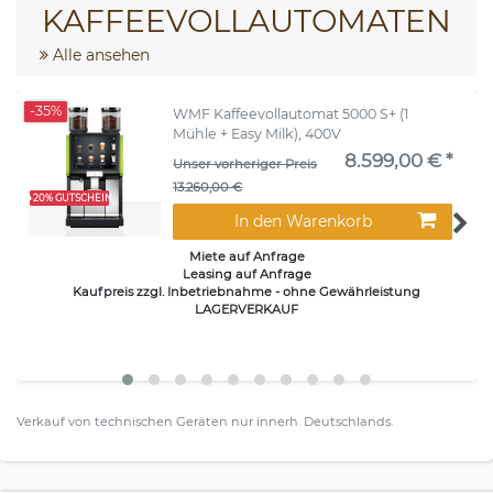
KAFFEEVOLLAUTOMATEN
Alle ansehen
-35%
WMF Kaffeevollautomat 5000 S+ (1
Mühle + Easy Milk), 400V
8.599,00 € *
Unser vorheriger Preis
13.260,00 €
+20% GUTSCHEIN
In den Warenkorb
Miete auf Anfrage
Leasing auf Anfrage
Kaufpreis zzgl. Inbetriebnahme - ohne Gewährleistung
LAGERVERKAUF
Verkauf von technischen Geräten nur innerh. Deutschlands.