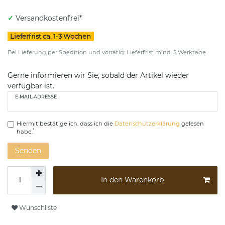
✓
Versandkostenfrei*
Lieferfrist ca. 1-3 Wochen
Bei Lieferung per Spedition und vorrätig: Lieferfrist mind. 5 Werktage
Gerne informieren wir Sie, sobald der Artikel wieder
verfügbar ist.
E-MAIL-ADRESSE
Hiermit bestätige ich, dass ich die
Daten­schutz­erklärung
gelesen
*
habe.
Senden
In den Warenkorb
Wunschliste